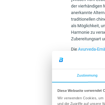
der vierhändigen M
anerkannte Altern
traditionellen ch
als Möglichkeit, u
Harmonie zu verse
Zubereitungsart u
Die
Ayurveda-Ern
Dosha steht für d
für das Prinzip de
alle drei Prinzipi
Gleichgewicht bef
Zustimmung
allgemeinen Regeln
Empfehlungen zur 
Diese Webseite verwendet 
(also der vorherrs
Wir verwenden Cookies, um I
und die Zugriffe auf unsere 