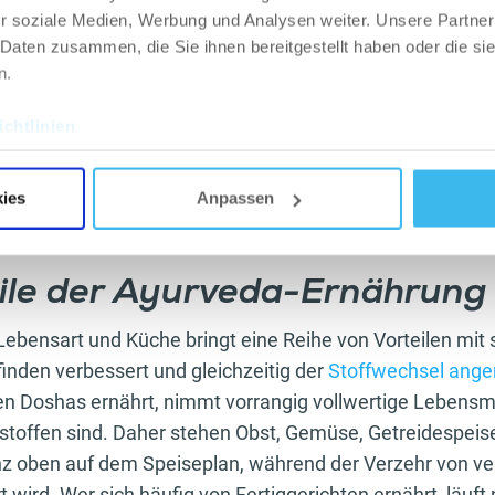
r soziale Medien, Werbung und Analysen weiter. Unsere Partner
 Daten zusammen, die Sie ihnen bereitgestellt haben oder die s
TRAININGSPLAN
n.
Fit werden: 10 Tipps, mit 
er Artikel
der Anfang gelingt
chtlinien
LESEN
ies
Anpassen
eile der Ayurveda-Ernährun
ebensart und Küche bringt eine Reihe von Vorteilen mit 
inden verbessert und gleichzeitig der
Stoffwechsel ange
en Doshas ernährt, nimmt vorrangig vollwertige Lebensmit
stoffen sind. Daher stehen Obst, Gemüse, Getreidespeis
z oben auf dem Speiseplan, während der Verzehr von ve
t wird. Wer sich häufig von Fertiggerichten ernährt, läuft