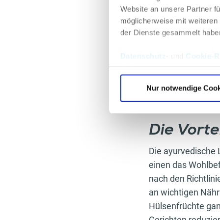
Website an unsere Partner fü
möglicherweise mit weiteren
der Dienste gesammelt habe
Empfohlen
Datenschutz
- und
Cookie-Ri
Nur notwendige Cook
Die Vort
Die ayurvedische L
einen das Wohlbef
nach den Richtlini
an wichtigen Nähr
Hülsenfrüchte gan
Gerichten reduzier