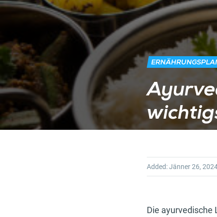
ERNÄHRUNGSPLA
Ayurve
wichtig
Added:
Jänner 26, 202
Die ayurvedische 