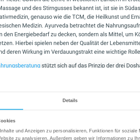
assage und des Stirngusses bekannt ist, ist sie in Südas
ativmedizin, genauso wie die TCM, die Heilkunst und Er
inesischen Medizin. Ayurveda betrachtet die Nahrungsauf
m den Energiebedarf zu decken, sondern als Mittel, um Kö
tzen. Hierbei spielen neben der Qualität der Lebensmitt
nd deren Wirkung im Verdauungstrakt eine wichtige Roll
ährungsberatung
stützt sich auf das Prinzip der drei Dos
as Prinzip der Bewegung, Pitta für das Prinzip des Stoff
r Struktur. Für einen funktionierenden Körper und einen 
en von essenzieller Bedeutung. Nur wenn sich diese Dosha
inden, kann unser Gesundheitszustand verbessert werd
Details
 zur Ernährung stellt diese Art der Alternativmedizin auc
Verfügung. Diese richten sich nach den individuellen Ko
Cookies
chenden Doshas im Körper), die wir dir später vorstellen 
nhalte und Anzeigen zu personalisieren, Funktionen für soziale
Website zu analysieren. Außerdem geben wir Informationen zu I