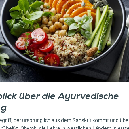
lick über die Ayurvedische
ng
egriff, der ursprünglich aus dem Sanskrit kommt und über
“ heißt. Obwohl die Lehre in westlichen Ländern in erste