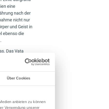
ien eine
nährung nach der
nahme nicht nur
rper und Geist in
el ebenso die
e.
has. Das Vata
wechsels und Kapha
gesunden Geist sind
s im
en. Neben
Über Cookies
h individuelle
nstitutionstypen
wollen.
 Medien anbieten zu können
hrer Verwendung unserer