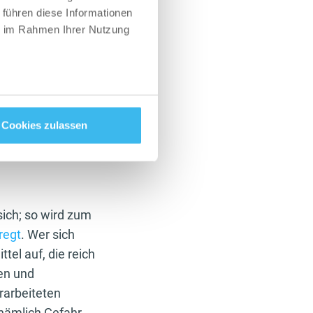
 führen diese Informationen
ie im Rahmen Ihrer Nutzung
denen dir
Cookies zulassen
g
sich; so wird zum
regt
. Wer sich
tel auf, die reich
en und
rarbeiteten
 nämlich Gefahr,