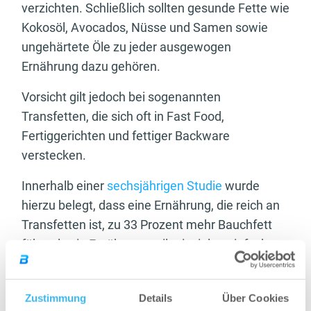
verzichten. Schließlich sollten gesunde Fette wie
Kokosöl, Avocados, Nüsse und Samen sowie
ungehärtete Öle zu jeder ausgewogen
Ernährung dazu gehören.
Vorsicht gilt jedoch bei sogenannten
Transfetten, die sich oft in Fast Food,
Fertiggerichten und fettiger Backware
verstecken.
Innerhalb einer
sechsjährigen Studie
wurde
hierzu belegt, dass eine Ernährung, die reich an
Transfetten ist, zu 33 Prozent mehr Bauchfett
führt als ein Ernährungsstil mit vielen einfachen,
ungesättigten Fetten. Es lohnt sich also, den
aktuellen Speiseplan noch einmal genauer unter
Zustimmung
Details
Über Cookies
die Lupe zu nehmen und die ein oder andere