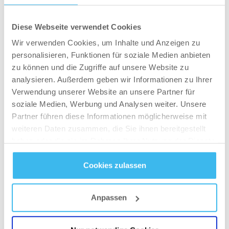
Fettquelle auszutauschen.
Diese Webseite verwendet Cookies
Wir verwenden Cookies, um Inhalte und Anzeigen zu
personalisieren, Funktionen für soziale Medien anbieten
1.2. Steigere deine Proteinzufuhr.
zu können und die Zugriffe auf unsere Website zu
analysieren. Außerdem geben wir Informationen zu Ihrer
Nicht nur beim Muskelaufbau helfen Proteine
Verwendung unserer Website an unsere Partner für
dabei, das gewünschte Ziel zu erreichen. Denn
soziale Medien, Werbung und Analysen weiter. Unsere
Partner führen diese Informationen möglicherweise mit
auch wer Körperfett verlieren will, sollte auf eine
weiteren Daten zusammen, die Sie ihnen bereitgestellt
erhöhte Proteinzufuhr setzen. In der Regel
haben oder die sie im Rahmen Ihrer Nutzung der Dienste
sollten daher mindestens 2 bis 2,5 Gramm pro
gesammelt haben.
Kilo Körpergewicht am Tag in die Mahlzeiten
Cookies zulassen
integriert werden. Gute Quellen hierfür sind unter
Datenschutz
- und
Cookie-Richtlinien
anderem Hülsenfrüchte, Hähnchen,
Anpassen
Milchprodukte,
Protein-Pulver
, Sojaprodukte und
Eier.