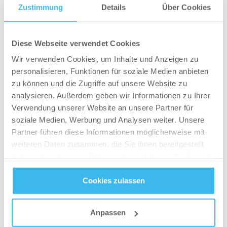
Zustimmung
Details
Über Cookies
führen und macht sich im Anfangsstadium durch
Symptome wie Konzentrationsstörung oder
Unaufmerksamkeit bemerkbar. Zudem haben
Diese Webseite verwendet Cookies
Fettsäuren auch Einfluss auf unsere mentale
Wir verwenden Cookies, um Inhalte und Anzeigen zu
Gesundheit. So neigen Menschen mit Omega-3
personalisieren, Funktionen für soziale Medien anbieten
Mangel häufiger zu Depressionen oder
zu können und die Zugriffe auf unsere Website zu
analysieren. Außerdem geben wir Informationen zu Ihrer
Angstzuständen. DHA ist darüber hinaus auch
Verwendung unserer Website an unsere Partner für
Bestandteil der Netzhaut und kann
soziale Medien, Werbung und Analysen weiter. Unsere
Augenkrankheiten wie Makula vorbeugen.
Partner führen diese Informationen möglicherweise mit
weiteren Daten zusammen, die Sie ihnen bereitgestellt
Schlafprobleme
haben oder die sie im Rahmen Ihrer Nutzung der Dienste
gesammelt haben.
Wenn es dem Körper an DHA mangelt, kann das
Cookies zulassen
Schlafhormon Melatonin nicht in ausreichender
Datenschutz
- und
Cookie-Richtlinien
Menge produziert werden. Als Folge leiden
Anpassen
Betroffene unter Schlafstörungen oder