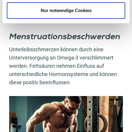
Müdigkeit. Zudem führt ein Mangel zu
Nur notwendige Cookies
Erschöpfungserscheinungen, da Fettsäuren
Energie zur Verfügung stellen.
Menstruationsbeschwerden
Unterleibsschmerzen können durch eine
Unterversorgung an Omega-3 verschlimmert
werden. Fettsäuren nehmen Einfluss auf
unterschiedliche Hormonsysteme und können
diese positiv beeinflussen.