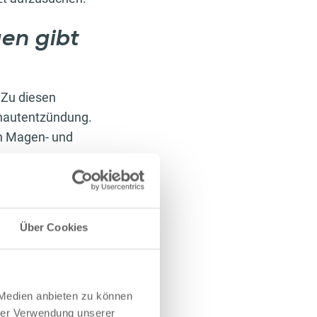
en gibt
 Zu diesen
mhautentzündung.
ch Magen- und
chädigen jedoch
llten daher keine
enschen das
Über Cookies
rwertigen
 Medien anbieten zu können
icht zuschlagen
hrer Verwendung unserer