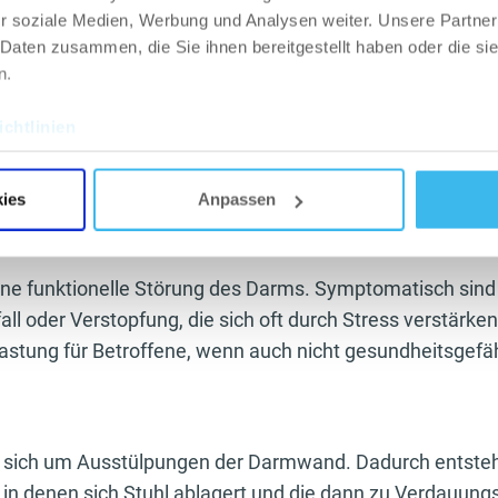
Grund ist es wichtig, dass du auf eine gesunde Ernährun
r soziale Medien, Werbung und Analysen weiter. Unsere Partner
a achtest.
 Daten zusammen, die Sie ihnen bereitgestellt haben oder die s
n.
em Darm leben zehnmal mehr Mikroorganismen, als es insgesam
chtlinien
t. Ein Großteil unseres Immunsystems lokalisiert sich im Darm. 
hen, warum eine gesunde Ernährung und ein stressfreier Lebenss
ies
Anpassen
eine funktionelle Störung des Darms. Symptomatisch si
ll oder Verstopfung, die sich oft durch Stress verstärken
lastung für Betroffene, wenn auch nicht gesundheitsgefä
s sich um Ausstülpungen der Darmwand. Dadurch entste
in denen sich Stuhl ablagert und die dann zu Verdauu