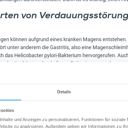
rten von Verdauungsstörung
gen können aufgrund eines kranken Magens entstehen.
rt unter anderem die Gastritis, also eine Magenschlei
rch das Helicobacter pylori-Bakterium hervorgerufen. Au
eschwüre können durch dieses Bakterium entstehen.
r Behandlung Antibiotika-Therapien eingesetzt. Diese s
Darmflora, wenn sie auf Dauer eingesetzt werden, und so
einzige Lösung bleiben. Abgesehen davon tragen viele M
Details
ri-Bakterium im Darm und leben beschwerdefrei damit.
Cookies
et, dass ein stressiges Leben in Kombination mit minde
nhalte und Anzeigen zu personalisieren, Funktionen für soziale
s Immunsystem so sehr schwächt, dass das Bakterium le
Website zu analysieren. Außerdem geben wir Informationen zu I