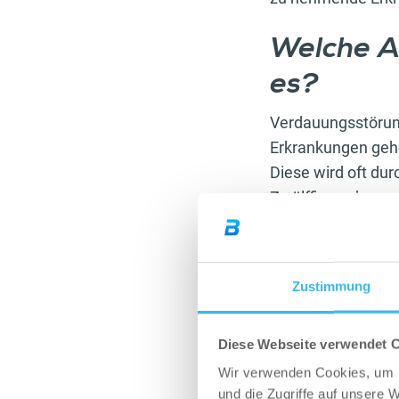
Welche A
es?
Verdauungsstörun
Erkrankungen gehö
Diese wird oft du
Zwölffingerdarmg
Oftmals werden zu
auch die gesunde 
langfristige und 
Zustimmung
Helicobacter pylo
Diese Webseite verwendet 
Daher wird vermut
Wir verwenden Cookies, um I
Lebensmitteln da
und die Zugriffe auf unsere 