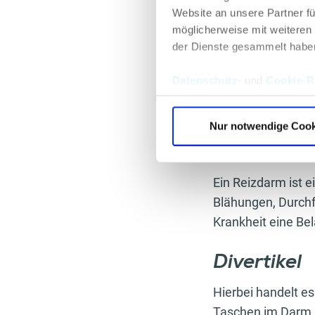
kann. Aus diesem 
Website an unsere Partner fü
gesunde Darmflor
möglicherweise mit weiteren
der Dienste gesammelt habe
Übrigens:
In unser
Datenschutz
- und
Cookie-Ri
unserem Körper gib
du nun nachvollzie
Nur notwendige Cook
Reizdarm
Ein Reizdarm ist 
Blähungen, Durchfa
Krankheit eine Be
Divertikel
Hierbei handelt e
Taschen im Darm, 