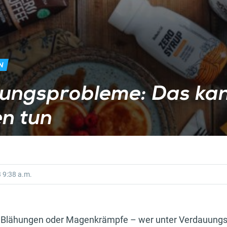
N
ungsprobleme: Das kan
n tun
3
9:38 a.m.
lähungen oder Magenkrämpfe – wer unter Verdauungsp