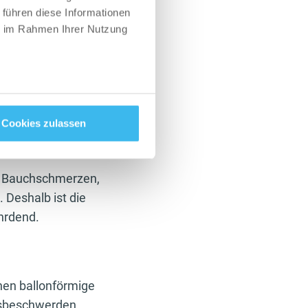
g und eine
 führen diese Informationen
ie im Rahmen Ihrer Nutzung
t Zellen in
Sicherlich kannst
til Sinn ergeben.
Cookies zulassen
nd Bauchschmerzen,
. Deshalb ist die
hrdend.
hen ballonförmige
ngsbeschwerden