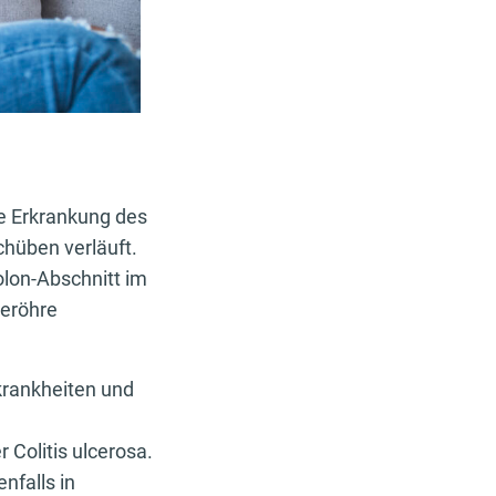
he Erkrankung des
chüben verläuft.
lon-Abschnitt im
seröhre
krankheiten und
Colitis ulcerosa.
nfalls in