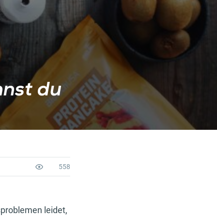
nst du
558
roblemen leidet,