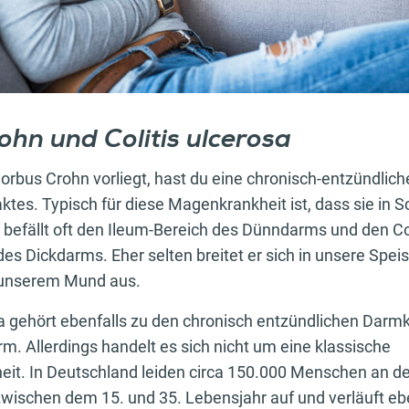
hn und Colitis ulcerosa
Morbus Crohn vorliegt, hast du eine chronisch-entzündlic
aktes. Typisch für diese Magenkrankheit ist, dass sie in S
befällt oft den Ileum-Bereich des Dünndarms und den Co
des Dickdarms. Eher selten breitet er sich in unsere Spei
 unserem Mund aus.
osa gehört ebenfalls zu den chronisch entzündlichen Darm
rm. Allerdings handelt es sich nicht um eine klassische
t. In Deutschland leiden circa 150.000 Menschen an der 
 zwischen dem 15. und 35. Lebensjahr auf und verläuft ebe