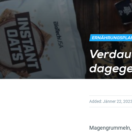
ERNÄHRUNGSPLA
Verdau
dagege
Added:
Jänner 22, 202
Magengrummeln, B