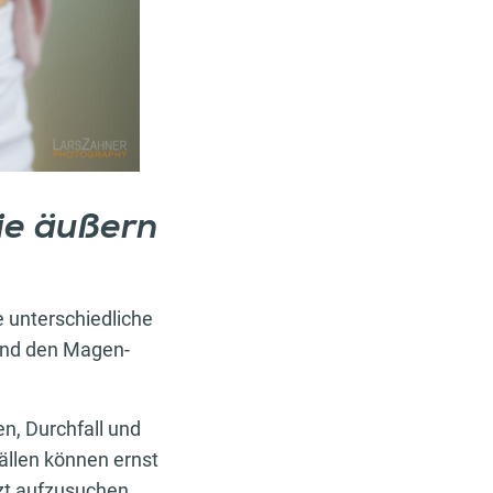
ie äußern
 unterschiedliche
und den Magen-
, Durchfall und
fällen können ernst
zt aufzusuchen.