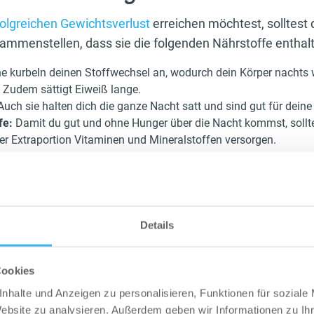
folgreichen Gewichtsverlust
erreichen möchtest, solltest 
ammenstellen, dass sie die folgenden Nährstoffe enthal
ne kurbeln deinen Stoffwechsel an, wodurch dein Körper nachts w
Zudem sättigt Eiweiß lange.
Auch sie halten dich die ganze Nacht satt und sind gut für dein
fe:
Damit du gut und ohne Hunger über die Nacht kommst, sollt
er Extraportion Vitaminen und Mineralstoffen versorgen.
n haben vor allem mit deinem Stoffwechsel zu tun. Fet
enn er nicht durch einen zu hohen Insulinspiegel daran ge
ohlenhydrate, löst das starke Schwankungen des Blutzuc
Details
s – so ist die Fettverbrennung nachts blockiert.
ne Mahlzeit mit reichlich Eiweiß und Ballaststoffen, verli
Cookies
im Schlaf – und kannst so
Fett in Muskelmasse umwand
nhalte und Anzeigen zu personalisieren, Funktionen für soziale
Website zu analysieren. Außerdem geben wir Informationen zu I