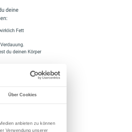
du deine
ten:
irklich Fett
e Verdauung.
est du deinen Körper
t verbrennen kann
hindert wird. Isst
ker- und
Über Cookies
erst du fast
eln
.
 Medien anbieten zu können
hrer Verwendung unserer