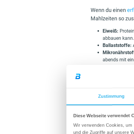
Wenn du einen
er
Mahlzeiten so zus
Eiweiß:
Protei
abbauen kann. 
Ballaststoffe:
Mikronährstof
abends mit ein
Diese Empfehlunge
dein Körper nur, w
du abends viele K
Zustimmung
Insulinspiegels au
Isst du hingegen ei
Diese Webseite verwendet 
nebenbei Gewicht 
Wir verwenden Cookies, um I
und die Zugriffe auf unsere 