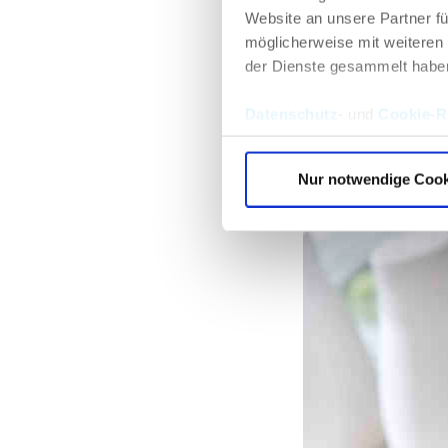
Auf die Ge
Website an unsere Partner fü
möglicherweise mit weiteren
Beim Abnehmen sol
der Dienste gesammelt habe
gilt abends genaus
Abendessen üppige
Datenschutz
- und
Cookie-Ri
vielen Menschen s
die Kalorienbilanz.
Nur notwendige Cook