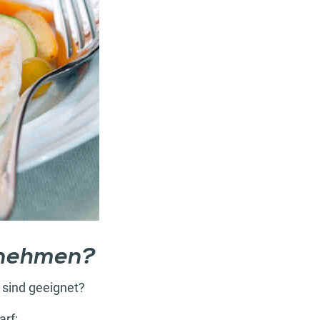
bnehmen?
 sind geeignet?
arf: