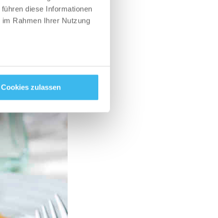
 führen diese Informationen
ie im Rahmen Ihrer Nutzung
 behalten – das
rf das
ffen hast. Bei
her eine Kerbe in
Cookies zulassen