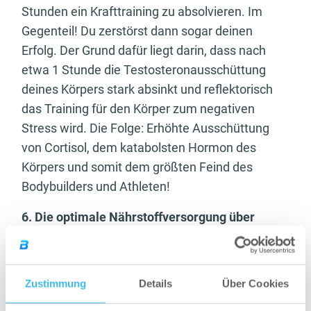
Stunden ein Krafttraining zu absolvieren. Im
Gegenteil! Du zerstörst dann sogar deinen
Erfolg. Der Grund dafür liegt darin, dass nach
etwa 1 Stunde die Testosteronausschüttung
deines Körpers stark absinkt und reflektorisch
das Training für den Körper zum negativen
Stress wird. Die Folge: Erhöhte Ausschüttung
von Cortisol, dem katabolsten Hormon des
Körpers und somit dem größten Feind des
Bodybuilders und Athleten!
6. Die optimale Nährstoffversorgung über
Nacht!
Dass ausreichend Schlaf sehr wichtig ist, das
Zustimmung
Details
Über Cookies
weißt Du ja nun schon. Du kannst den
Schlafeffekt allerdings noch maximieren, indem