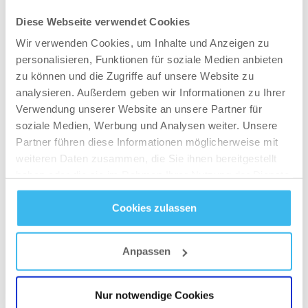
du deinen Körper vor dem Schlafen gehen
Diese Webseite verwendet Cookies
optimal versorgst.
Wir verwenden Cookies, um Inhalte und Anzeigen zu
personalisieren, Funktionen für soziale Medien anbieten
Stelle Dir deinen Stoffwechsel vor wie einen
zu können und die Zugriffe auf unsere Website zu
Kaminofen: Man legt tagsüber regelmäßig
analysieren. Außerdem geben wir Informationen zu Ihrer
immer etwas Holz nach und abends dann ein
Verwendung unserer Website an unsere Partner für
Brikett, so dass am nächsten Morgen der Kamin
soziale Medien, Werbung und Analysen weiter. Unsere
noch an ist bzw. lodert und noch etwas Wärme
Partner führen diese Informationen möglicherweise mit
weiteren Daten zusammen, die Sie ihnen bereitgestellt
abgibt! Beim Körper ist es genau das Gleiche!
haben oder die sie im Rahmen Ihrer Nutzung der Dienste
Tagsüber sollten regelmäßige Mahlzeiten
gesammelt haben.
zugeführt werden und abends eine
Cookies zulassen
Nahrungskombination, die über Nacht eine
Datenschutz
- und
Cookie-Richtlinien
optimale Versorgung mit Nährstoffen
Anpassen
gewährleistet! Optimal eignen sich dafür
Produkte, in welchen ein Milcheiweiß enthalten
ist. Magerquark oder körniger Frischkäse sind
Nur notwendige Cookies