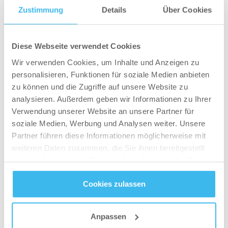
Gesetzmäßigkeiten.
Zustimmung
Details
Über Cookies
Isst du mehr Kalorien, als du benötigst, nimmst
du zu. Isst du weniger Kalorien, als du benötigst,
Diese Webseite verwendet Cookies
nimmst du ab.
Genau das ist der Schlüsselpunkt,
Wir verwenden Cookies, um Inhalte und Anzeigen zu
wenn du deinen Körper verändern möchtest.
personalisieren, Funktionen für soziale Medien anbieten
Wenn du zu wenig isst, hat dein Körper
zu können und die Zugriffe auf unsere Website zu
analysieren. Außerdem geben wir Informationen zu Ihrer
schlichtweg nicht genügend Baustoff, um neues
Verwendung unserer Website an unsere Partner für
Gewebe herzustellen oder bestehendes zu
soziale Medien, Werbung und Analysen weiter. Unsere
verdicken. Hunderte, Tausende ambitionierte
Partner führen diese Informationen möglicherweise mit
Sportler scheitern genau hier: Sie trainieren hart,
weiteren Daten zusammen, die Sie ihnen bereitgestellt
geben alles und steigern sich von Workout zu
haben oder die sie im Rahmen Ihrer Nutzung der Dienste
Workout und dennoch bleiben die Erfolge aus,
gesammelt haben.
Cookies zulassen
weil Sie entweder zu wenig oder zu viel essen
Datenschutz
- und
Cookie-Richtlinien
(Je nachdem, ob du zu- oder abnehmen
möchtest). Leider funktioniert das eine nicht
Anpassen