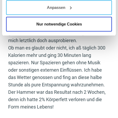
Er riet mir jeden Tag spazieren zu gehen.
Anpassen
Gleichzeitig sollte ich meine Kalorien nach oben
schrauben und so würde ich mit meiner Diät
Nur notwendige Cookies
weiter kommen. Ich habe dem kein Vertrauen
geschenkt, aber meine Verzweiflung ließ es
mich letztlich doch ausprobieren.
Ob man es glaubt oder nicht, ich aß täglich 300
Kalorien mehr und ging 30 Minuten lang
spazieren. Nur Spazieren gehen ohne Musik
oder sonstigen externen Einflüssen. Ich habe
das Wetter genossen und fing an diese halbe
Stunde als pure Entspannung wahrzunehmen.
Der Hammer war das Resultat nach 2 Wochen,
denn ich hatte 2% Körperfett verloren und die
Form meines Lebens!