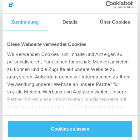
nicht mehr wehren können und die Folge wurde
Diabetes Mellitus Typ 1. Eine Krankheit, die mein
Zustimmung
Details
Über Cookies
komplettes Leben umgekrempelt hat. Leider ist
diese Autoimmunerkrankung bis heute nicht
heilbar und ich bin Tag und Nacht davon
Diese Webseite verwendet Cookies
abhängig meinen Zucker/Insulin – Haushalt
Wir verwenden Cookies, um Inhalte und Anzeigen zu
selbstständig zu verwalten. Natürlich ist solch
personalisieren, Funktionen für soziale Medien anbieten
eine Folge ein Extremfall, aber das zeigt mir, wie
zu können und die Zugriffe auf unsere Website zu
analysieren. Außerdem geben wir Informationen zu Ihrer
wichtig es ist auf sich selbst Acht zu geben.
Verwendung unserer Website an unsere Partner für
Sogar während meiner Diät letzten Sommer fiel
soziale Medien, Werbung und Analysen weiter. Unsere
Partner führen diese Informationen möglicherweise mit
mir auf,
dass ich plötzlich kein Fett mehr
weiteren Daten zusammen, die Sie ihnen bereitgestellt
verlieren konnte. Ich nahm sogar an Gewicht zu,
haben oder die sie im Rahmen Ihrer Nutzung der Dienste
obwohl ich mit meinen Kalorien schon sehr weit
gesammelt haben.
unten war. Kurz vor dem Verzweifeln sprach ich
Cookies zulassen
mit einem sehr guten Freund und Fitnesscoach.
Datenschutz
- und
Cookie-Richtlinien