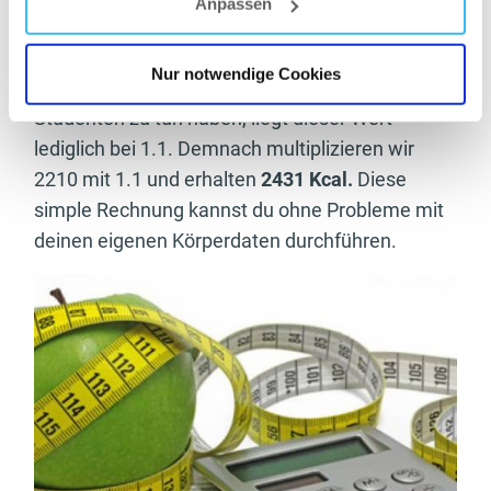
Anpassen
Diesen Wert multiplizieren wir nun mit dem
Körpergewicht, ergo: 26 x 85 =
2210 Kcal.
Jetzt
Nur notwendige Cookies
fehlt noch der PAL-Wert – da wir es mit einem
Studenten zu tun haben, liegt dieser Wert
lediglich bei 1.1. Demnach multiplizieren wir
2210 mit 1.1 und erhalten
2431 Kcal.
Diese
simple Rechnung kannst du ohne Probleme mit
deinen eigenen Körperdaten durchführen.