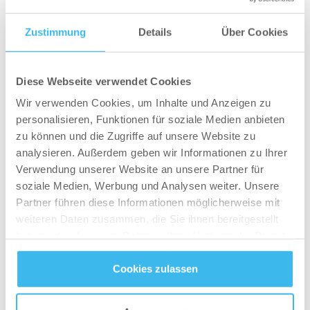
Umzugshelfer)? Dein PAL-Wert lautet 1.5
Dieser
PAL-Wert
(
physical activity level
) ist ein
Zustimmung
Details
Über Cookies
Multiplikator für den zuvor errechneten Wert.
Damit du weißt, wie das genau alles von statten
Diese Webseite verwendet Cookies
geht, rechnen wir das Ganze mal an einem
Wir verwenden Cookies, um Inhalte und Anzeigen zu
fiktiven Beispiel vor:
personalisieren, Funktionen für soziale Medien anbieten
zu können und die Zugriffe auf unsere Website zu
Fiktiver Athlet:
analysieren. Außerdem geben wir Informationen zu Ihrer
85Kg schwerer Mann
Verwendung unserer Website an unsere Partner für
Neigt eher zum Fettansatz, endomorphe
soziale Medien, Werbung und Analysen weiter. Unsere
Eigenschaften
Partner führen diese Informationen möglicherweise mit
Jung und Student, übermäßig sitzend
weiteren Daten zusammen, die Sie ihnen bereitgestellt
haben oder die sie im Rahmen Ihrer Nutzung der Dienste
Da unser Jüngling eher zum Fettansatz neigt
gesammelt haben.
und sich als Endomorph charakterisiert, aber
Cookies zulassen
Datenschutz
- und
Cookie-Richtlinien
noch relativ jung ist, sollten wir einen geringen
Ausgangswert wählen, beispielsweise 26.