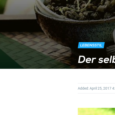
LEBENSSTIL
Der se
Added:
April 25, 2017
4: