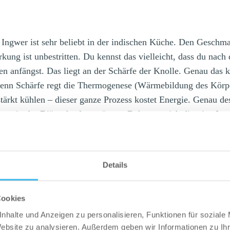
 Ingwer ist sehr beliebt in der indischen Küche. Den Gesch
kung ist unbestritten. Du kennst das vielleicht, dass du nac
n anfängst. Das liegt an der Schärfe der Knolle. Genau das 
enn Schärfe regt die Thermogenese (Wärmebildung des Körpe
tärkt kühlen – dieser ganze Prozess kostet Energie. Genau d
sen in der Diät scharf zu würzen. Daher rate ich dir, eine Ing
den und mit einem Teebeutel ins heiße Wasser zu hängen, dam
fe abgeben kann.
Details
Cookies
nhalte und Anzeigen zu personalisieren, Funktionen für soziale
Website zu analysieren. Außerdem geben wir Informationen zu I