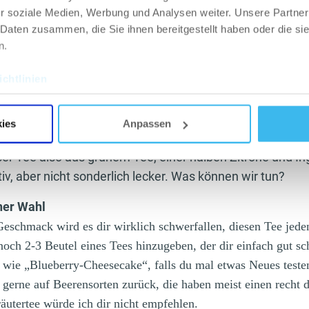
r soziale Medien, Werbung und Analysen weiter. Unsere Partner
 Daten zusammen, die Sie ihnen bereitgestellt haben oder die s
n.
chtlinien
ies
Anpassen
ser Tee also aus grünem Tee, einer halben Zitrone und I
tiv, aber nicht sonderlich lecker. Was können wir tun?
ner Wahl
eschmack wird es dir wirklich schwerfallen, diesen Tee jeden
och 2-3 Beutel eines Tees hinzugeben, der dir einfach gut s
n wie „Blueberry-Cheesecake“, falls du mal etwas Neues teste
a gerne auf Beerensorten zurück, die haben meist einen recht
utertee würde ich dir nicht empfehlen.