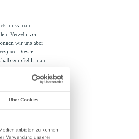
mack muss man
h dem Verzehr von
können wir uns aber
rs) an. Dieser
eshalb empfiehlt man
werknolle in kleine
it der Ingwer ein
Über Cookies
 Medien anbieten zu können
hrer Verwendung unserer