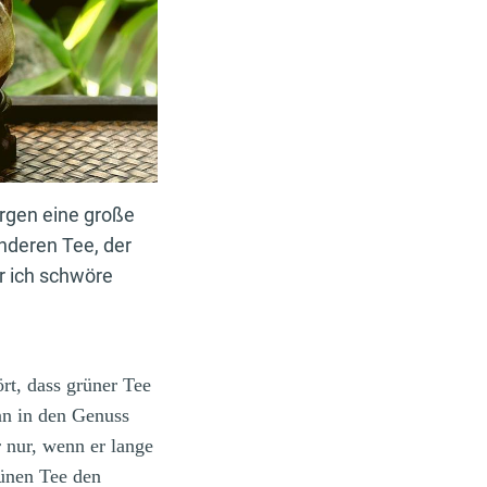
orgen eine große
nderen Tee, der
r ich schwöre
rt, dass grüner Tee
nn in den Genuss
r nur, wenn er lange
rünen Tee den