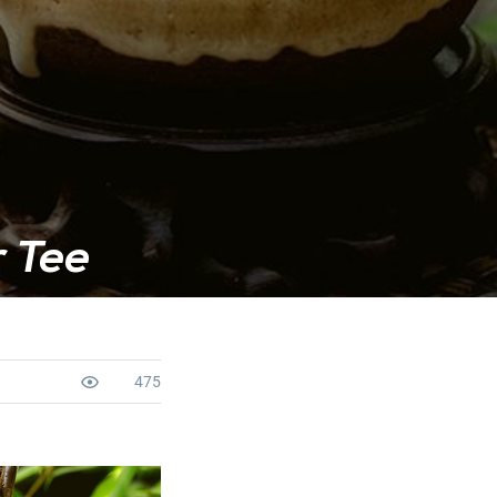
 Tee
475