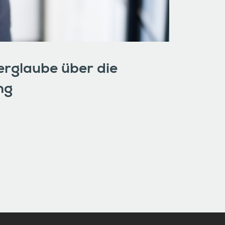
rglaube über die
ng