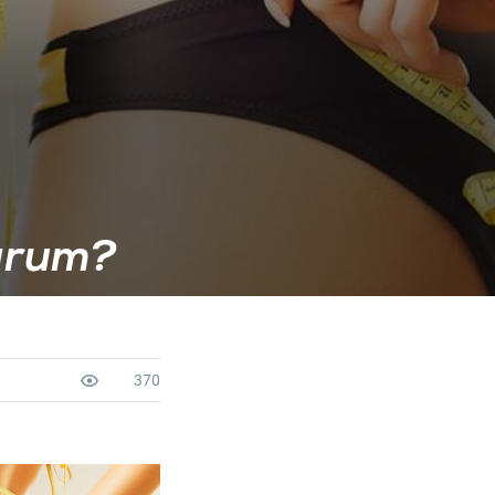
arum?
370