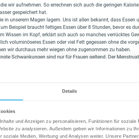
 die wir aufnehmen. So errechnen sich auch die geringen Kalori
asser gespeichert hat.
ie in unserem Magen lagern. Uns ist allen bekannt, dass Essen u
Zum Beispiel braucht fettiges Essen über 8 Stunden, bevor es d
em Wissen im Kopf, erklärt sich auch so manches verrücktes Ge
lich voluminöseres Essen oder viel Fett gegessen ohne die vorg
en wir durchaus mehr wiegen ohne zugenommen zu haben.
ngte Schwankungen sind nur für Frauen geltend. Der Menstrua
eeinflussen und man sollte nicht verzweifeln, wenn zu dieser Ze
stehen.
chtig gelesen Alkohol. Die Drinks am Wochenende haben viele Kalo
 die Hüften gelangen, aber darüber hinaus entwässert sie uns. E
Details
 Ergebnis von Wassermangel und Mineralstoffmangel im Körper
 deiner Diät.
Cookies
 Fortschritte richtig und konsequent:
nhalte und Anzeigen zu personalisieren, Funktionen für soziale
n Wochendurschnitt oder sogar den Monatsdurschnitt von dei
Website zu analysieren. Außerdem geben wir Informationen zu I
 unter den selben Umständen gewogen wird. So verhinderst du 
r soziale Medien, Werbung und Analysen weiter. Unsere Partner