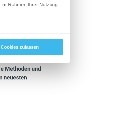
ie im Rahmen Ihrer Nutzung
du den Umfang auf
en.
hirt an den
rgebnis!
, am selben Tag und
Cookies zulassen
Fotos um Vergleiche
iele Methoden und
en neuesten