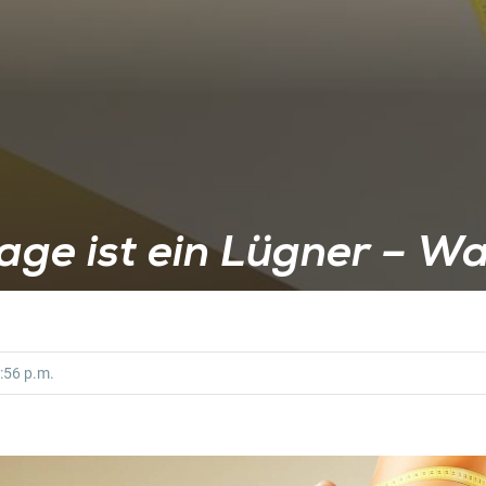
age ist ein Lügner – W
:56 p.m.