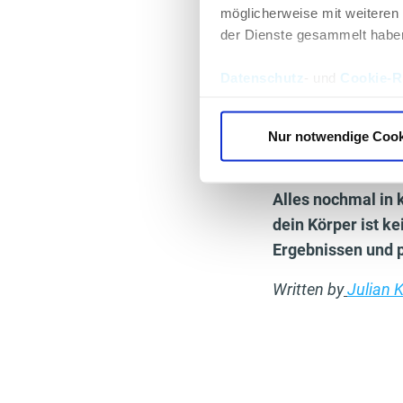
„falsche“ Werte
möglicherweise mit weiteren
Nutze ein Maß
der Dienste gesammelt habe
der Höhe des 
Deine Kleidung
Datenschutz
- und
Cookie-Ri
Schultern imme
Fotos für bild
Nur notwendige Cook
zur selben Uhr
nicht nur zur 
Alles nochmal in 
dein Körper ist k
Ergebnissen und 
Written by
Julian 