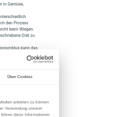
en in Gemüse,
nterschiedlich
urch den Prozess
wicht beim Wiegen.
eschriebene Diät zu
tionszyklus kann das
it komische
rien, die
in Kater ist grob
Über Cookies
 und damit nicht die
 Medien anbieten zu können
nem Körpergewicht,
hrer Verwendung unserer
Reaktionen auf
 führen diese Informationen