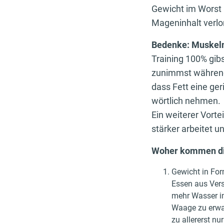
Gewicht im Worst 
Mageninhalt verlo
Bedenke: Muskeln
Training 100% gibs
zunimmst während 
dass Fett eine ger
wörtlich nehmen.
Ein weiterer Vort
stärker arbeitet u
Woher kommen di
Gewicht in For
Essen aus Vers
mehr Wasser im
Waage zu erwar
zu allererst n