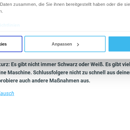
.
 Daten zusammen, die Sie ihnen bereitgestellt haben oder die s
band und messe Zonen wöchentlich aus. Zum Beispiel kannst 
n.
Bauchnabels, den Hüftumfang, Oberarm und Oberschenkel mess
 zeigt dir, ob und wo du markant Abgenommen hast. Sitzt das S
chtlinien
r noch eng, aber am Bauch super locker ist das ein deutliches E
gebende Analysen. Mache jede Woche ein Foto im gleichen Licht
ies
Anpassen
zeit. Versuche nicht deine Muskeln anzuspannen und nutze die 
letzten Woche sondern auch zum ersten Tag zu machen.
kurz: Es gibt nicht immer Schwarz oder Weiß. Es gibt v
eine Maschine. Schlussfolgere nicht zu schnell aus dein
probiere auch andere Maßnahmen aus.
Kausch