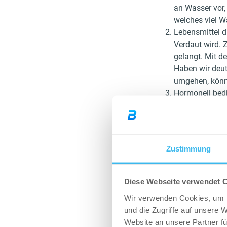
an Wasser vor,
welches viel W
Lebensmittel d
Verdaut wird. 
gelangt. Mit d
Haben wir deut
umgehen, könn
Hormonell bedi
Gewicht sehr b
Ergebnisse ent
Alkohol, ja ri
irgendwann auf
Zustimmung
gesagt nur das
Wunderwaffe in
Diese Webseite verwendet 
So misst du deine
Wir verwenden Cookies, um I
Nimm immer de
und die Zugriffe auf unsere 
welches immer
Website an unsere Partner fü