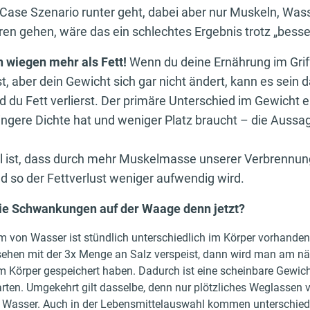
Case Szenario runter geht, dabei aber nur Muskeln, Was
ren gehen, wäre das ein schlechtes Ergebnis trotz „besse
 wiegen mehr als Fett!
Wenn du deine Ernährung im Grif
t, aber dein Gewicht sich gar nicht ändert, kann es sein
du Fett verlierst. Der primäre Unterschied im Gewicht er
ingere Dichte hat und weniger Platz braucht – die Aussag
eil ist, dass durch mehr Muskelmasse unserer Verbrennu
nd so der Fettverlust weniger aufwendig wird.
e Schwankungen auf der Waage denn jetzt?
m von Wasser ist stündlich unterschiedlich im Körper vorhande
ehen mit der 3x Menge an Salz verspeist, dann wird man am nä
 Körper gespeichert haben. Dadurch ist eine scheinbare Gewi
ten. Umgekehrt gilt dasselbe, denn nur plötzliches Weglassen vo
ur Wasser. Auch in der Lebensmittelauswahl kommen unterschie