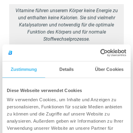
Vitamine führen unserem Körper keine Energie zu
und enthalten keine Kalorien. Sie sind vielmehr
Katalysatoren und notwendig für die optimale
Funktion des Körpers und für normale
Stoffwechselprozesse.
Bei einer Diät sollten
folgende Vitamine
Zustimmung
Details
Über Cookies
zusätzlich zugeführt
Diese Webseite verwendet Cookies
werden
Wir verwenden Cookies, um Inhalte und Anzeigen zu
Vitamin B
personalisieren, Funktionen für soziale Medien anbieten
zu können und die Zugriffe auf unsere Website zu
Vitamin B wird jeden Tag wegen des
analysieren. Außerdem geben wir Informationen zu Ihrer
Protein- und Kohlenhydratstoffwechsels
Verwendung unserer Website an unsere Partner für
gebraucht. Wenn du wenig davon