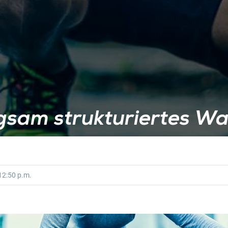
rgsam strukturiertes W
2:50 p.m.