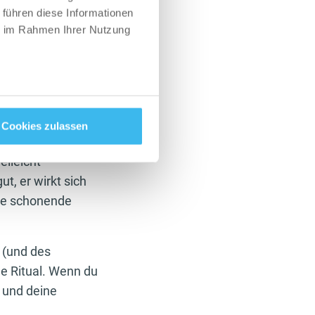
 führen diese Informationen
ie im Rahmen Ihrer Nutzung
schinen, die nicht
her die leichteste
sprogrammen
indigkeit und den
Cookies zulassen
elleicht
t, er wirkt sich
ine schonende
 (und des
ne Ritual. Wenn du
 und deine