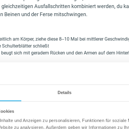
gleichzeitigen Ausfallschritten kombiniert werden, du k
n Beinen und der Ferse mitschwingen.
itlich am Körper, ziehe diese 8‒10 Mal bei mittlerer Geschwindig
 Schulterblätter schließt
 beugt sich mit geradem Rücken und den Armen auf dem Hinterk
 beugt sich 10‒15 Mal zu beiden Beinen, wo die Knöchel berühr
 seitlich, vorwärts und rückwärts, 10 Mal pro Bein wiederholen
eite und enge Kniebeugen, 10 Mal in beide Richtungen wiederh
 zu Beginn jeder Trainingseinheit verbindlich, unabhängig d
Details
esem Tag arbeiten wirst!
Cookies
stik kannst du spezielle Aufwärmübungen machen, die mit 
nhalte und Anzeigen zu personalisieren, Funktionen für soziale
nden sind, z. B. kannst du vor einer Unterkörper-Trainingsei
Website zu analysieren. Außerdem geben wir Informationen zu I