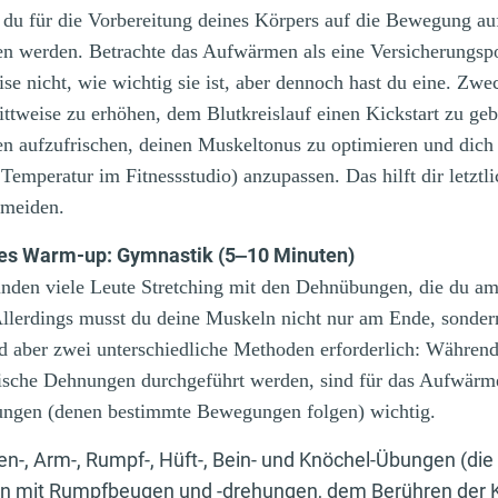
 du für die Vorbereitung deines Körpers auf die Bewegung auf
en werden. Betrachte das Aufwärmen als eine Versicherungspo
se nicht, wie wichtig sie ist, aber dennoch hast du eine. Z
hrittweise zu erhöhen, dem Blutkreislauf einen Kickstart zu ge
n aufzufrischen, deinen Muskeltonus zu optimieren und dich 
Temperatur im Fitnessstudio) anzupassen. Das hilft dir letztli
rmeiden.
des Warm-up: Gymnastik (5‒10 Minuten)
inden viele Leute Stretching mit den Dehnübungen, die du a
llerdings musst du deine Muskeln nicht nur am Ende, sonde
nd aber zwei unterschiedliche Methoden erforderlich: Währe
atische Dehnungen durchgeführt werden, sind für das Aufwärm
ngen (denen bestimmte Bewegungen folgen) wichtig.
en-, Arm-, Rumpf-, Hüft-, Bein- und Knöchel-Übungen (die
en mit Rumpfbeugen und -drehungen, dem Berühren der 