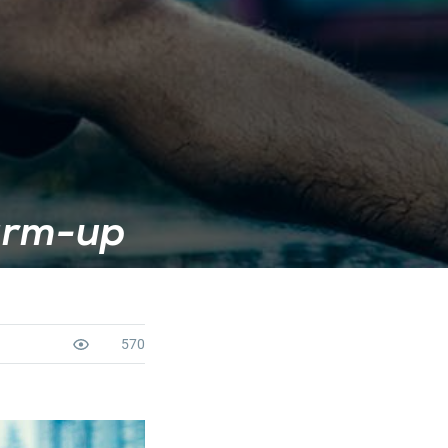
arm-up
570