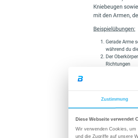
Kniebeugen sowie 
mit den Armen, de
Beispielübungen:
Gerade Arme se
während du die
Der Oberkörper
Richtungen
Der Oberkörper
Ausfallschritte
Abwechselnd br
Diese Übungen sind
Zustimmung
Körperteil du an di
Diese Webseite verwendet 
Am Ende der Gymna
Wir verwenden Cookies, um I
Trainingsplan verbu
und die Zugriffe auf unsere 