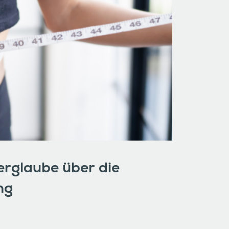
rglaube über die
ng