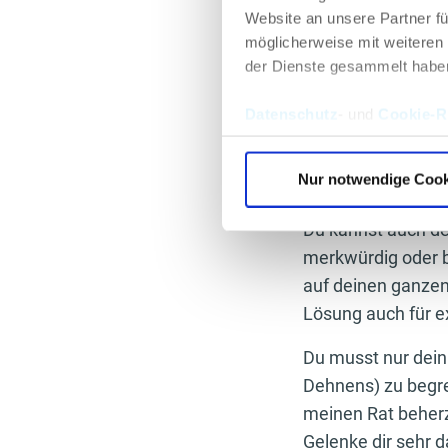
Ausfallschritte auf
Website an unsere Partner fü
möglicherweise mit weiteren
Die zweite Phase:
der Dienste gesammelt habe
In den meisten Fitn
einfach zu bedienen
Datenschutz
- und
Cookie-Ri
und einfachste Wahl
erreichen, die du 
Nur notwendige Cook
entsprechenden Wink
Du kannst auch den
merkwürdig oder b
auf deinen ganzen
Lösung auch für 
Du musst nur dein
Dehnens) zu begrei
meinen Rat beherz
Gelenke dir sehr d