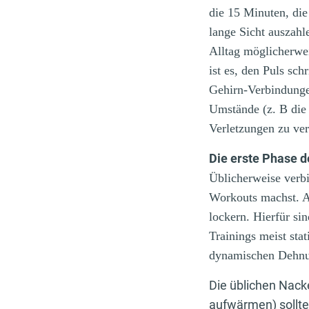
die 15 Minuten, die
lange Sicht auszahl
Alltag möglicherwei
ist es, den Puls sc
Gehirn-Verbindunge
Umstände (z. B die 
Verletzungen zu ve
Die erste Phase 
Üblicherweise verb
Workouts machst. A
lockern. Hierfür si
Trainings meist st
dynamischen Dehnu
Die üblichen Nack
aufwärmen) sollt