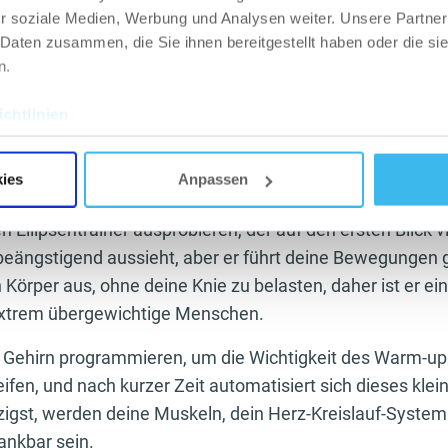
 der Stelle oder im Laufen machen, aber ohne Gewichte.
r soziale Medien, Werbung und Analysen weiter. Unsere Partner
 Daten zusammen, die Sie ihnen bereitgestellt haben oder die s
 der Cardio-Teil (10‒15 Minuten)
n.
essstudios gibt es einen Cardio-Bereich voller ausgefeilter Ma
 sind. Als Anfänger ist das Laufband oder das Sportfahrrad da
chtlinien
. Du kannst eine mittlere Intensität mit speziellen Training
im Voraus wählen kannst oder indem du eine moderate Geschw
ies
Anpassen
el an der Maschine einstellst.
 Ellipsentrainer ausprobieren, der auf den ersten Blick vi
eängstigend aussieht, aber er führt deine Bewegungen gu
 Körper aus, ohne deine Knie zu belasten, daher ist er e
extrem übergewichtige Menschen.
 Gehirn programmieren, um die Wichtigkeit des Warm-up
fen, und nach kurzer Zeit automatisiert sich dieses klei
igst, werden deine Muskeln, dein Herz-Kreislauf-System
ankbar sein.