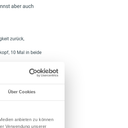
annst aber auch
keit zurück,
opf, 10 Mal in beide
t werden
olen
avon, an welchem
Über Cookies
deinem
 Medien anbieten zu können
nheit 5‒10 Step-ups,
hrer Verwendung unserer