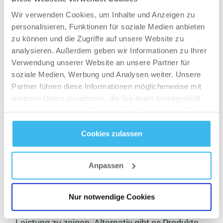
Wir verwenden Cookies, um Inhalte und Anzeigen zu
personalisieren, Funktionen für soziale Medien anbieten
zu können und die Zugriffe auf unsere Website zu
analysieren. Außerdem geben wir Informationen zu Ihrer
Schränke dich nur so sehr ein, wie du es mental
Verwendung unserer Website an unsere Partner für
verkraftest
.
soziale Medien, Werbung und Analysen weiter. Unsere
Halte lieber einen längeren Zeitraum offen, um
Partner führen diese Informationen möglicherweise mit
dein Ziel zu erreichen anstatt zu viele Abstriche
weiteren Daten zusammen, die Sie ihnen bereitgestellt
haben oder die sie im Rahmen Ihrer Nutzung der Dienste
im Alltag zu machen. Stresshormone sind der
gesammelt haben.
größte Feind und wie schon erwähnt wollen wir
Cookies zulassen
mit dem Körper arbeiten anstatt gegen ihn. Die
Datenschutz
- und
Cookie-Richtlinien
Trainingseinheiten werden auf Dauer immer
Anpassen
schwerer fallen, weil die mangelnde Energie sich
selbstverständlich bemerkbar macht. Hier kann
man einen Trainingspartner an seiner Seite
Nur notwendige Cookies
haben, welcher dich trotzdem dazu bringt
Leistung zu zeigen. Alternativ gibt es Produkte