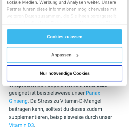
soziale Medien, Werbung und Analysen weiter. Unsere
Geht es dir auch so: Zwischen Arbeit, Sport und
Partner führen diese Informationen möglicherweise mit
dem Vorbereiten gesunder Mahlzeiten bleibt dir
weiteren Daten zusammen, die Sie ihnen bereitgestellt
haben oder die sie im Rahmen Ihrer Nutzung der Dienste
kaum noch Zeit, dich auch mal zu entspannen?
gesammelt haben.
Das ist verständlich, deiner Gesundheit aber
Cookies zulassen
nicht unbedingt förderlich. Denn gerade für
Datenschutz
- und
Cookie-Richtlinien
deine mentale Gesundheit ist es wichtig, auch
Anpassen
einmal abzuschalten.
Wenn du regelmäßig unter Stress leidest,
Nur notwendige Cookies
unterstütze deine Nerven mit den
entsprechenden Supplementen. Ideal dazu
geeignet ist beispielsweise unser
Panax
Ginseng
. Da Stress zu Vitamin-D-Mangel
beitragen kann, solltest du dieses zudem
supplementieren, beispielsweise durch unser
Vitamin D3
.