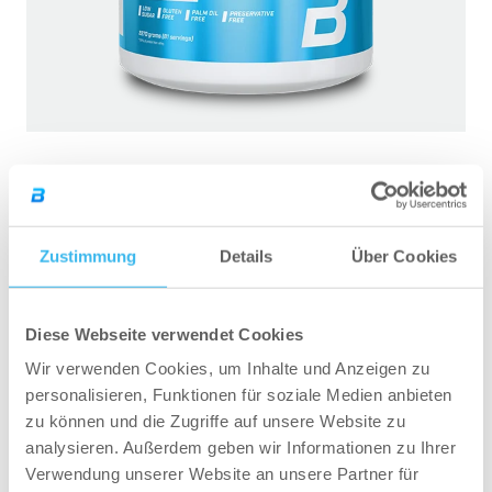
100% Pure Whey – 2270 g (Auslaufprodukt)
Zustimmung
Details
Über Cookies
ZUM ONLINESHOP
Diese Webseite verwendet Cookies
Wir verwenden Cookies, um Inhalte und Anzeigen zu
personalisieren, Funktionen für soziale Medien anbieten
zu können und die Zugriffe auf unsere Website zu
4. Nimm dir Zeit, dich zu
analysieren. Außerdem geben wir Informationen zu Ihrer
entspannen
Verwendung unserer Website an unsere Partner für