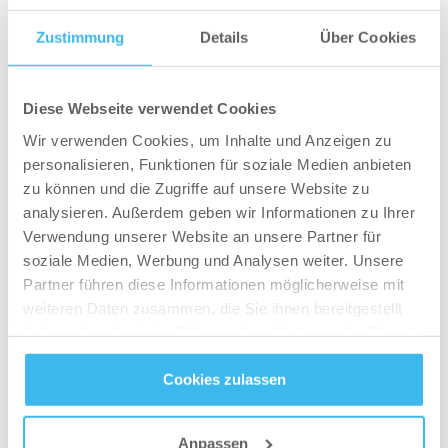
gewohnte Push-Up Position ein und führe die
Zustimmung
Details
Über Cookies
Hände aneinander – spreize dabei Daumen und
Zeigefinger ab, sodass zwischen den Händen
eine Diamantenform entsteht. Durch diese
Diese Webseite verwendet Cookies
Verlagerung wird die Übung deutlich
Wir verwenden Cookies, um Inhalte und Anzeigen zu
schwieriger!
personalisieren, Funktionen für soziale Medien anbieten
zu können und die Zugriffe auf unsere Website zu
Übung C:
Burpees
– hier hat wohl jeder eine
analysieren. Außerdem geben wir Informationen zu Ihrer
Hassliebe entwickelt. Burpees sind
Verwendung unserer Website an unsere Partner für
soziale Medien, Werbung und Analysen weiter. Unsere
hocheffektive Ganzkörperübungen, die das Fett
Partner führen diese Informationen möglicherweise mit
geradezu schmelzen lassen. Führe einen Push-
weiteren Daten zusammen, die Sie ihnen bereitgestellt
Up aus und springe mit den Beinen nach vorne,
haben oder die sie im Rahmen Ihrer Nutzung der Dienste
sobald du die Arme durchgestreckt hast, sodass
gesammelt haben.
du quasi eine Froschposition eingenommen
Cookies zulassen
hast. Springe aus dieser Position nach oben und
Datenschutz
- und
Cookie-Richtlinien
führe einen Hampelmann aus, begebe dich
Anpassen