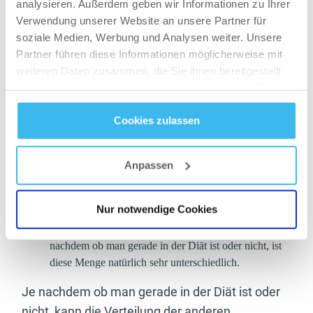
analysieren. Außerdem geben wir Informationen zu Ihrer
auch noch sehr gut kennen. Der Zeitaufwand pro
Verwendung unserer Website an unsere Partner für
soziale Medien, Werbung und Analysen weiter. Unsere
Tag beläuft sich auf geschätzte 10 bis 20 Minuten –
Partner führen diese Informationen möglicherweise mit
also nicht wirklich viel..
weiteren Daten zusammen, die Sie ihnen bereitgestellt
Die Verteilung der Makronährstoffe
haben oder die sie im Rahmen Ihrer Nutzung der Dienste
gesammelt haben.
Natürlich ist es nicht nur wichtig die
Cookies zulassen
Makronährstoffe zu zählen, man sollte auch auf eine
Datenschutz
- und
Cookie-Richtlinien
dementsprechende Verteilung achten. Ich orientiere
Anpassen
mich meistens an folgenden Vorgaben:
Protein
: 2 g pro kg Körpergewicht pro Tag
Nur notwendige Cookies
Fette
: 1 g pro kg Körpergewicht pro Tag
Kohlenhydrate
: restliche Energieaufnahme, je
nachdem ob man gerade in der Diät ist oder nicht, ist
diese Menge natürlich sehr unterschiedlich.
Je nachdem ob man gerade in der Diät ist oder
nicht, kann die Verteilung der anderen