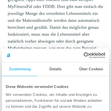
MyFitnessPal oder FDDB. Dort gibt man einfach die
jeweilige Menge des verzehrten Lebensmittels ein
und die Makronährstoffe werden dann automatisch
berechnet und gezählt. Damit das möglichst genau
funktioniert, muss man die Lebensmittel aber
natürlich vorher abwiegen oder durch geeignete
Maßeinheiten messen, wie man das zum Beispiel
beim Proteinpulver mit Hilfe des Scoops macht.
Somit ist man relativ flexibel was die
Lebensmittelauswahl angeht, muss aber natürlich
Zustimmung
Details
Über Cookies
jeden Tag alles abwiegen bzw. messen und dann in
die App eingeben. Dafür ist diese Methode
Diese Webseite verwendet Cookies
gemeinsam mit dem Befolgen eines individuellen
Wir verwenden Cookies, um Inhalte und Anzeigen zu
Ernährungsplans eines der effektivsten Dinge, die
personalisieren, Funktionen für soziale Medien anbieten
man in Sachen Fitness Ernährung so machen kann
zu können und die Zugriffe auf unsere Website zu
und man lernt seinen Körper dadurch zusätzlich