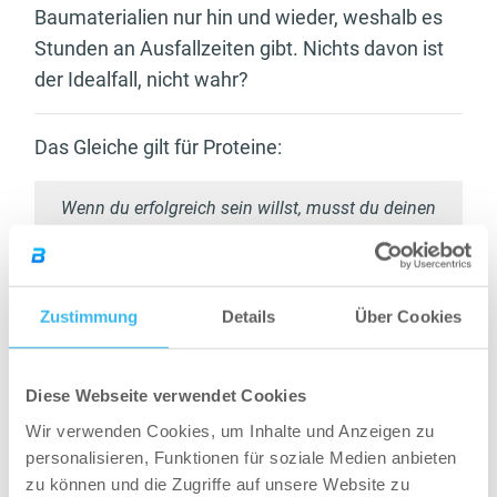
Baumaterialien nur hin und wieder, weshalb es
Stunden an Ausfallzeiten gibt. Nichts davon ist
der Idealfall, nicht wahr?
Das Gleiche gilt für Proteine:
Wenn du erfolgreich sein willst, musst du deinen
Körper zu bestimmten Zeiten mit Protein versorgen,
das am besten zu deinem Ziel passt und dir eine
kontinuierliche und ausgewogene Versorgung mit
Zustimmung
Details
Über Cookies
Aminosäuren sicherstellt, statt Essgelage, denen
lange Pausen folgen.
Diese Webseite verwendet Cookies
Wir verwenden Cookies, um Inhalte und Anzeigen zu
EIN allgemeiner Vorteil
personalisieren, Funktionen für soziale Medien anbieten
zu können und die Zugriffe auf unsere Website zu