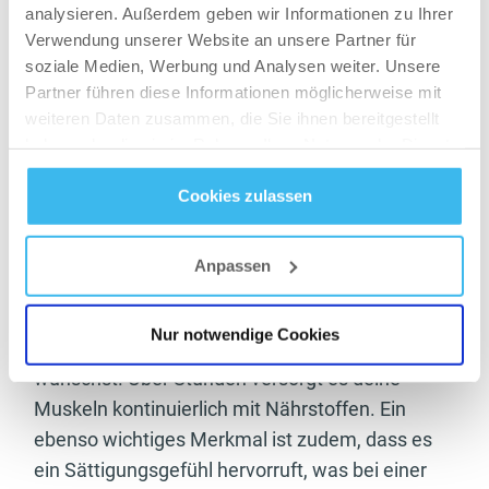
von Protein ist, dass
analysieren. Außerdem geben wir Informationen zu Ihrer
Verwendung unserer Website an unsere Partner für
es gut verwertet wird
soziale Medien, Werbung und Analysen weiter. Unsere
es keine Verdauungsprobleme verursacht
Partner führen diese Informationen möglicherweise mit
es den Körper lang anhaltend mit Aminosäuren versorgt
weiteren Daten zusammen, die Sie ihnen bereitgestellt
es sogar gut schmecken kann
haben oder die sie im Rahmen Ihrer Nutzung der Dienste
gesammelt haben.
Cookies zulassen
Datenschutz
- und
Cookie-Richtlinien
Sportlern ist die Tatsache seit Langem bekannt,
dass tierische Proteine die besten
Anpassen
Proteinquellen für sie sind. Ohne Frage ist
Kasein
die beste Wahl, wenn du dir eine lang
Nur notwendige Cookies
anhaltende Versorgung mit Aminosäuren
wünschst. Über Stunden versorgt es deine
Muskeln kontinuierlich mit Nährstoffen. Ein
ebenso wichtiges Merkmal ist zudem, dass es
ein Sättigungsgefühl hervorruft, was bei einer