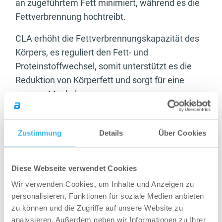
an zugeführtem Fett minimiert, während es die
Fettverbrennung hochtreibt.
CLA erhöht die Fettverbrennungskapazität des
Körpers, es reguliert den Fett- und
Proteinstoffwechsel, somit unterstützt es die
Reduktion von Körperfett und sorgt für eine
magere Muskelmasse.
CLA verringert nicht die größeren Fettzellen,
aber es verhindert, dass die kleineren Fettzellen
Zustimmung
Details
Über Cookies
wachsen. Es arbeitet also überwiegend so, dass
es die Enzyme blockiert, die für das Wachsen der
Diese Webseite verwendet Cookies
Fettzellen zuständig sind.
Wir verwenden Cookies, um Inhalte und Anzeigen zu
Laut einer Studie, die in einer Fachzeitschrift für
personalisieren, Funktionen für soziale Medien anbieten
Ernährung veröffentlicht wurde, verringert CLA
zu können und die Zugriffe auf unsere Website zu
analysieren. Außerdem geben wir Informationen zu Ihrer
im Laufe von 3 Monaten den Körperfettanteil um