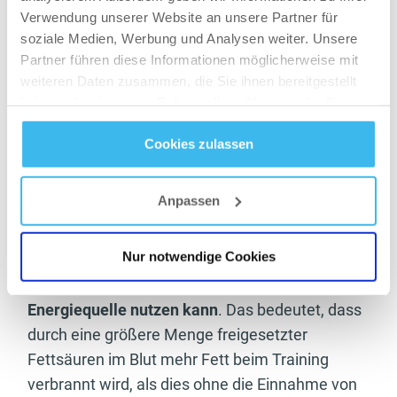
Verwendung unserer Website an unsere Partner für
20 %, und zwar bei Menschen, die ihren
soziale Medien, Werbung und Analysen weiter. Unsere
Lebensstil nicht geändert bzw. keine Diät
Partner führen diese Informationen möglicherweise mit
gemacht haben. Die Ergebnisse zeigen
weiteren Daten zusammen, die Sie ihnen bereitgestellt
weiterhin, dass bei gleichzeitiger Einnahme von
haben oder die sie im Rahmen Ihrer Nutzung der Dienste
CLA-Kapseln und beibehaltener
gesammelt haben.
Cookies zulassen
Trainingsintensität eine deutliche
Datenschutz
- und
Cookie-Richtlinien
Körperfettreduktion und ein Muskelwachstum
erreicht werden konnten.
Anpassen
Auf Basis wissenschaftlicher Forschung
Nur notwendige Cookies
kommen wir zu dem Ergebnis, dass
dein Körper
die durch CLA freigesetzten Fettsäuren als
Energiequelle nutzen kann
. Das bedeutet, dass
durch eine größere Menge freigesetzter
Fettsäuren im Blut mehr Fett beim Training
verbrannt wird, als dies ohne die Einnahme von