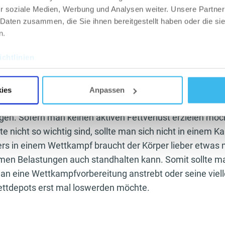
r soziale Medien, Werbung und Analysen weiter. Unsere Partner
enhydraten füllen können, sollte man dementsprechend 
 Daten zusammen, die Sie ihnen bereitgestellt haben oder die s
och kontraproduktiv sich vor dem Training mit größeren 
n.
 zu ziehen. Das entzieht nicht nur den Muskeln das nötig
de Blut, sondern kann auch ganz schnell im Erbrechen end
chtlinien
f,
dass man sich nicht von Junkfood, sondern von reichha
ies
Anpassen
rnährt, dann hat man eine perfekte Grundlage für ständi
en. Sofern man keinen aktiven Fettverlust erzielen möc
te nicht so wichtig sind, sollte man sich nicht in einem Ka
rs in einem Wettkampf braucht der Körper lieber etwas 
men Belastungen auch standhalten kann. Somit sollte m
an eine Wettkampfvorbereitung anstrebt oder seine viell
ttdepots erst mal loswerden möchte.