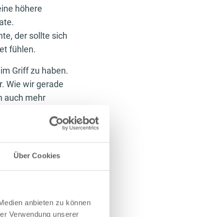
eine höhere
ate.
, der sollte sich
t fühlen.
im Griff zu haben.
. Wie wir gerade
n auch mehr
 Tag dem System
er mit Krämpfen und
Über Cookies
uch intraworkout
 Getränk oder als
es als auf den
er Körper keine
 Medien anbieten zu können
ng mit
hrer Verwendung unserer