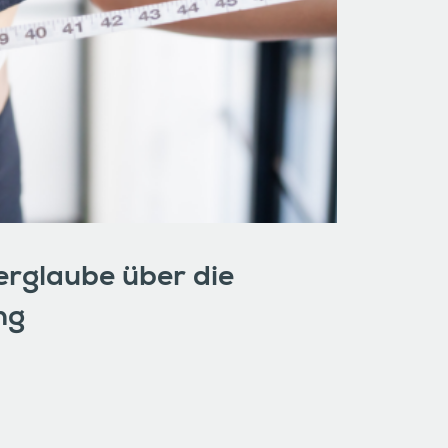
rglaube über die
ng