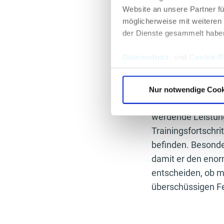
Website an unsere Partner fü
mehrkettigen Kohl
möglicherweise mit weiteren
Dazu ist es auch n
der Dienste gesammelt habe
Blut in den Magen
sauerstoffliefern
Datenschutz
- und
Cookie-Ri
schwer genug ist.
Achtet man darau
Nur notwendige Cook
Nahrungsmitteln e
werdende Leistung
Trainingsfortschrit
befinden. Besonde
damit er den enor
entscheiden, ob m
überschüssigen Fe