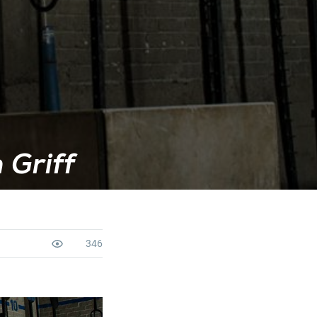
 Griff
346