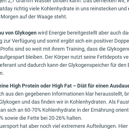
en 2,7 Gramm Wasser binden kann. Das bemerken wir, 
day richtig viele Kohlenhydrate in uns reinstecken und e
 Morgen auf der Waage steht.
u von Glykogen
wird Energie bereitgestellt aber auch d
 zur Verfügung und somit ergibt sich ein positiver Doppe
Profis sind so weit mit ihrem Training, dass die Glykoge
aufgespart bleiben. Der Körper nutzt seine Fettdepots ve
ieferant und dadurch kann der Glykogenspeicher für den
n.
 eine High Protein oder High Fat – Diät für einen Ausdau
ch aus den gegebenen Informationen klar herausstellt, b
lykogen und das finden wir in Kohlenhydraten. Als Faust
man sich an 60-70% Kohlenhydrate in der Ernährung orient
% sowie die Fette bei 20-26% halten.
uersport hat aber noch viel extremere Aufteilungen. Hier