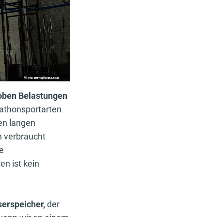
roben Belastungen
rathonsportarten
en langen
n verbraucht
e
n ist kein
serspeicher,
der