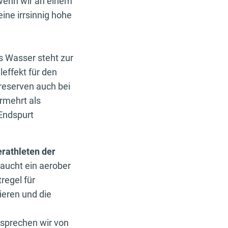
wenn wir an einem
ine irrsinnig hohe
as Wasser steht zur
leffekt für den
nreserven auch bei
rmehrt als
 Endspurt
erathleten der
raucht ein aerober
regel für
ieren und die
 sprechen wir von