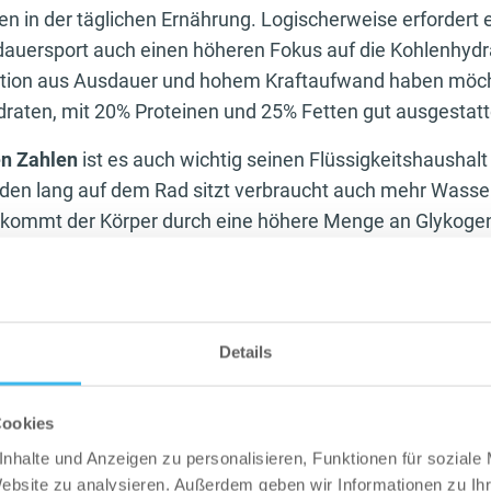
n in der täglichen Ernährung. Logischerweise erfordert 
auersport auch einen höheren Fokus auf die Kohlenhydr
ion aus Ausdauer und hohem Kraftaufwand haben möchte
raten, mit 20% Proteinen und 25% Fetten gut ausgestatte
n Zahlen
ist es auch wichtig seinen Flüssigkeitshaushalt 
nden lang auf dem Rad sitzt verbraucht auch mehr Wasser
ekommt der Körper durch eine höhere Menge an Glykoge
tet aber nicht, dass der ein oder andere Liter extra am
t es einen Tick mehr zu trinken als nötig, um nicht spät
n sein Training durchstehen zu müssen.
Details
gen Trainingseinheiten
über 1,5 Stunden ist es ratsam a
 zu haben. Mineralstoffe und komplexe Kohlenhydrate im
die Leistung im Körper aufrecht. Es gibt nichts schlimmer
Cookies
gen Energiemangels wichtige Zeit zu verlieren. Da unser
nhalte und Anzeigen zu personalisieren, Funktionen für soziale
Glykogenspeicher hat, die in den Stunden vor dem Traini
Website zu analysieren. Außerdem geben wir Informationen zu I