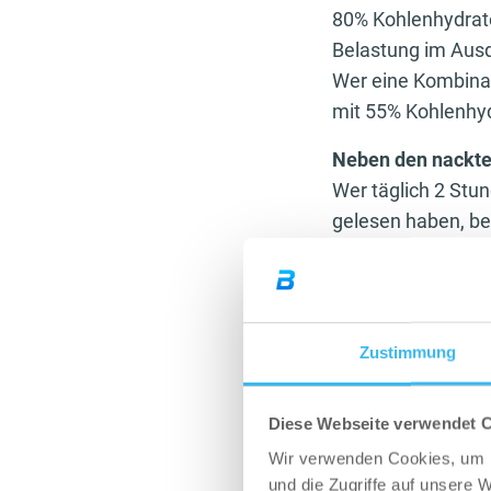
80% Kohlenhydrate
Belastung im Ausd
Wer eine Kombinat
mit 55% Kohlenhyd
Neben den nackte
Wer täglich 2 Stu
gelesen haben, b
Wasser. Das bedeu
schadet. Besser is
Kreislaufprobleme
Zustimmung
Besonders bei lan
einen Joker dabei
Energy Gel
halten 
Diese Webseite verwendet 
letzten Metern we
Wir verwenden Cookies, um I
unendlich großen 
und die Zugriffe auf unsere 