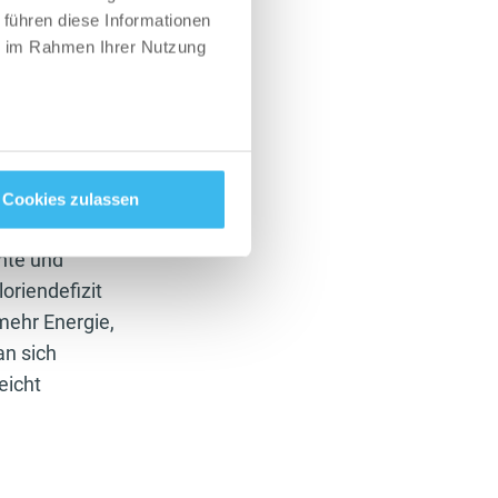
 führen diese Informationen
ausgerüstet sein.
ie im Rahmen Ihrer Nutzung
Mahlzeiten alles
e
en, wenn die Last
ltigen
Cookies zulassen
g besser
hte und
loriendefizit
mehr Energie,
an sich
eicht