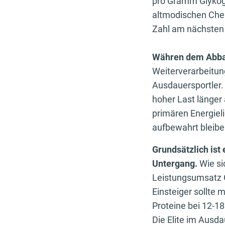
pro Gramm Glykog
altmodischen Cheat
Zahl am nächsten
Währen dem Abba
Weiterverarbeitung
Ausdauersportler. 
hoher Last länger 
primären Energiel
aufbewahrt bleibe
Grundsätzlich ist
Untergang.
Wie si
Leistungsumsatz G
Einsteiger sollte 
Proteine bei 12-18
Die Elite im Ausda