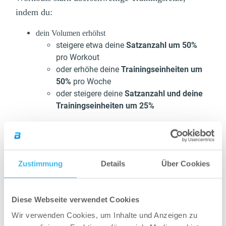
indem du:
dein Volumen erhöhst
steigere etwa deine
Satzanzahl um 50%
pro Workout
oder erhöhe deine
Trainingseinheiten um
50%
pro Woche
oder steigere deine
Satzanzahl und deine
Trainingseinheiten um 25%
deine Time-under-Tension änderst
verlangsame deine
Wiederholungsgeschwindigkeit in der
Zustimmung
Details
Über Cookies
exzentrischen Phase; wähle einen Bereich
zwischen 3-5 Sekunden
führe die überwindende Phase kontrolliert-
Diese Webseite verwendet Cookies
explosiv (X) aus
variiere in beiden Umkehrphasen der Bewegung
Wir verwenden Cookies, um Inhalte und Anzeigen zu