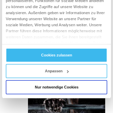
die „aktive Pausenzeit“, indem du nach
personalisieren, Funktionen für soziale Medien anbieten
Ausführung der konzentrischen Phase deine
zu können und die Zugriffe auf unsere Website zu
Muskeln 1 bis 2 Sekunden maximal anspannst
analysieren. Außerdem geben wir Informationen zu Ihrer
und du im Umkehrpunkt nach der exzentrischen
Verwendung unserer Website an unsere Partner für
Phase deine Muskulatur für 2 Sekunden gegen
soziale Medien, Werbung und Analysen weiter. Unsere
das Gewicht bzw. gegen die Schwerkraft
Partner führen diese Informationen möglicherweise mit
arbeiten lässt Als Beispiel: TUT 4-2-X-1
weiteren Daten zusammen, die Sie ihnen bereitgestellt
(Exzentrisch – Umkehr – Konzentrisch –
haben oder die sie im Rahmen Ihrer Nutzung der Dienste
Umkehr)
gesammelt haben.
Cookies zulassen
deine Intensität steigerst
Datenschutz
- und
Cookie-Richtlinien
erhöhe die Belastung / das Gewicht um 5-
25% je nach Übung und Muskelgruppe
Anpassen
verkürze deine Pausenzeit auf 30-60
Sekunden (nutze einen
GYMBOSS Timer
Nur notwendige Cookies
oder die GYMBOSS App)