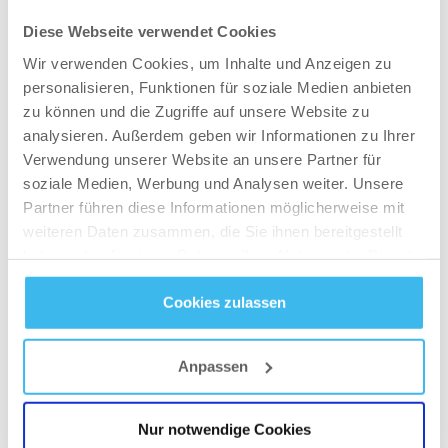
niedrigeren glykämischen Index, so wird sie
langsamer absorbiert und energetisiert den
Diese Webseite verwendet Cookies
Körper langfristiger. Eine Kombination dieser
Wir verwenden Cookies, um Inhalte und Anzeigen zu
beiden Kohlenhydrate ist die beste Lösung für
personalisieren, Funktionen für soziale Medien anbieten
zu können und die Zugriffe auf unsere Website zu
Ausdauersportler.
analysieren. Außerdem geben wir Informationen zu Ihrer
Die andere Art sind koffeinhaltige Energie-Gels.
Verwendung unserer Website an unsere Partner für
soziale Medien, Werbung und Analysen weiter. Unsere
Koffein ist ein legales Stimulans, das die
Partner führen diese Informationen möglicherweise mit
Leistung verbessert; allerdings hängt es vom
weiteren Daten zusammen, die Sie ihnen bereitgestellt
Einzelnen ab, wie sich diese Art der Gele
haben oder die sie im Rahmen Ihrer Nutzung der Dienste
bewährt. Manche Menschen setzen sie gerne
gesammelt haben.
ein und spüren ihre Auswirkungen, andere
Cookies zulassen
vermeiden sie lieber, weil sie ihren Stoffwechsel
Datenschutz
- und
Cookie-Richtlinien
ankurbeln, und es kann auch vorkommen, dass
Anpassen
ihre Auswirkungen gar nicht gespürt werden. Da
Energie-Gele einen leichten harntreibenden
Nur notwendige Cookies
Effekt haben, sollte darauf geachtet werden,