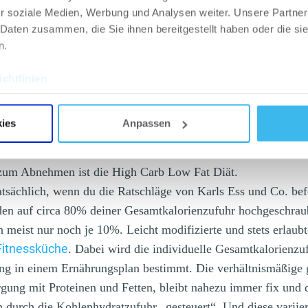
r soziale Medien, Werbung und Analysen weiter. Unsere Partner
 Daten zusammen, die Sie ihnen bereitgestellt haben oder die s
hode
n.
ichnen sich durch einen sehr geringen bis gar keinen Anteil
chtlinien
rigen bis mittleren glykämischen Index und/oder einer niedr
ette sind demnach die Hauptenergieträger. Leider wird nicht 
sunden Fetten“ Wert gelegt.
ies
Anpassen
zum Abnehmen ist die High Carb Low Fat Diät.
 tatsächlich, wenn du die Ratschläge von Karls Ess und Co. bef
en auf circa 80% deiner Gesamtkalorienzufuhr hochgeschraub
en meist nur noch je 10%.
Leicht modifizierte und stets erlau
Fitnessküche
. Dabei wird die individuelle Gesamtkalorienzu
ng in einem Ernährungsplan bestimmt. Die verhältnismäßige 
gung mit Proteinen und Fetten, bleibt nahezu immer fix und d
n durch die Kohlenhydratzufuhr „gesteuert“.
Und diese variie