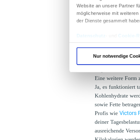
Glyx-Diät
Website an unsere Partner fü
Logi-Methode
möglicherweise mit weiteren
Montignac-Met
der Dienste gesammelt habe
Diese Kreationen ze
Datenschutz
- und
Cookie-Ri
ab sowie einem nied
Last.
Proteine und F
eine Zufuhr von „ge
Nur notwendige Cook
High Carb
Eine weitere Form 
Ja, es funktioniert
Kohlenhydrate werd
sowie Fette betrag
Victors 
Profis wie
deiner Tagesbelastu
ausreichende Versor
Kilokalorien werde