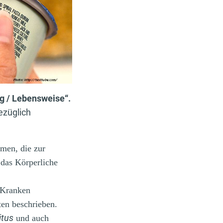
g / Lebensweise“.
bezüglich
men, die zur
 das Körperliche
n Kranken
ten beschrieben.
itus
und auch