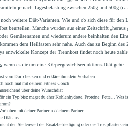
mitteln je nach Tagesbelastung zwischen 250g und 500g (ca.
n noch weitere Diät-Varianten. Wie und ob sich diese für den
elbst beurteilen.
Manche wurden aus einer Zeitschrift „heraus 
 oder Gemüsenamen und wiederum andere beinhalten den Ein
 kommen dem Heilfasten sehr nahe. Auch das zu Beginn des 2
s entwickelte Konzept der Trennkost findet noch heute zahl
,
wenn es dir um eine Körpergewichtsreduktions-Diät geht:
hst vom Doc checken und erkläre ihm dein Vorhaben
ch noch mal mit deinem Fitness-Coach
 ausreichend über deine Wunschdiät
ür ein Typ bist: magst du eher Kohlenhydrate, Proteine, Fette… Was is
warum?
orhaben mit deiner Partnerin / deinem Partner
e Diät aus
nicht den Stellenwert der Ersatzbefriedigung oder des Trostpflasters e