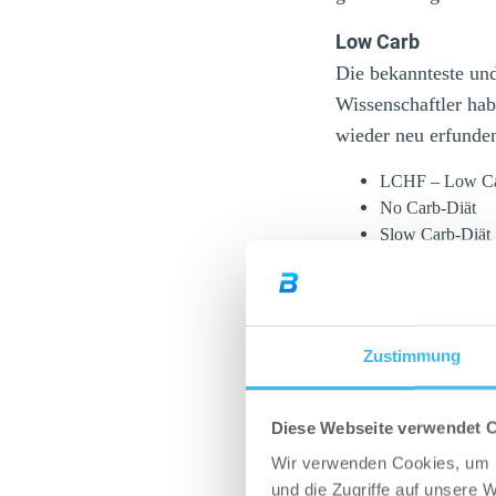
Low Carb
Die bekannteste un
Wissenschaftler ha
wieder neu erfunde
LCHF – Low Ca
No Carb-Diät
Slow Carb-Diät
Atkins-Diät
Ketogene-Diät
Paleo-Diät / Ste
South-Beach-Di
Zustimmung
Hollywood-Diät
New York-Diät
Dukan-Diät
Diese Webseite verwendet 
Lutz-Diät
Wir verwenden Cookies, um I
Strunz-Diät
und die Zugriffe auf unsere 