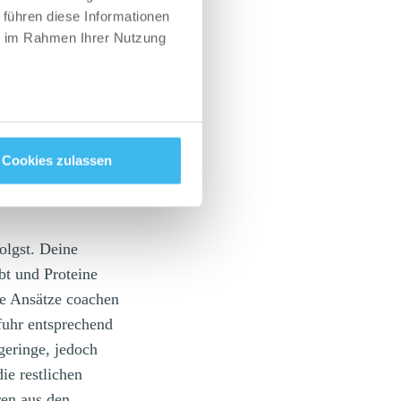
 führen diese Informationen
ie im Rahmen Ihrer Nutzung
 an Kohlenhydraten
igen glykämischen
bei allen Diäten auf
Cookies zulassen
olgst. Deine
t und Proteine
bte Ansätze coachen
fuhr entsprechend
geringe, jedoch
ie restlichen
ren aus den