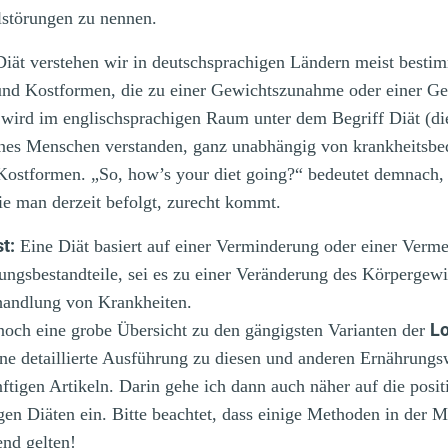
lstörungen zu nennen.
Diät verstehen wir in deutschsprachigen Ländern meist besti
nd Kostformen, die zu einer Gewichtszunahme oder einer G
ird im englischsprachigen Raum unter dem Begriff Diät (diet
nes Menschen verstanden, ganz unabhängig von krankheitsbe
 Kostformen.
„So, how’s your diet going?“ bedeutet demnach,
e man derzeit befolgt, zurecht kommt.
t:
Eine Diät basiert auf einer Verminderung oder einer Verme
ungsbestandteile, sei es zu einer Veränderung des Körpergewi
handlung von Krankheiten.
Lo
noch eine grobe Übersicht zu den gängigsten Varianten der
ne detaillierte Ausführung zu diesen und anderen Ernährungs
ftigen Artikeln. Darin gehe ich dann auch näher auf die posi
gen Diäten ein.
Bitte beachtet, dass einige Methoden in der M
nd gelten!