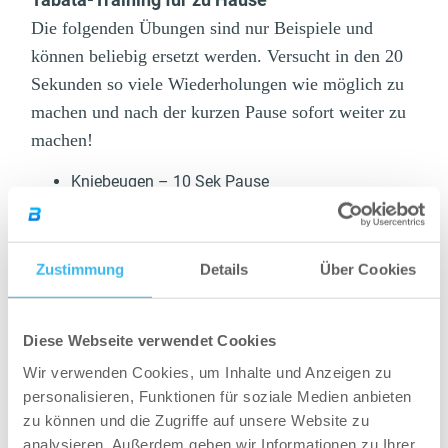
Die folgenden Übungen sind nur Beispiele und
können beliebig ersetzt werden. Versucht in den 20
Sekunden so viele Wiederholungen wie möglich zu
machen und nach der kurzen Pause sofort weiter zu
machen!
Kniebeugen – 10 Sek Pause
Liegestütze – 10 Sek Pause
Situps – 10 Sek Pause
Hampelmänner – 10 Sek Pause
Zustimmung
Details
Über Cookies
Hat man diesen Durchgang absolviert, ist man
noch lange nicht fertig, denn das war erst die
Diese Webseite verwendet Cookies
Hälfte. Also gleich wieder von vorne beginnen
Wir verwenden Cookies, um Inhalte und Anzeigen zu
und die 4 Minuten durchziehen.
personalisieren, Funktionen für soziale Medien anbieten
zu können und die Zugriffe auf unsere Website zu
Tabata mit Kettlebells (4 Übungen)
analysieren. Außerdem geben wir Informationen zu Ihrer