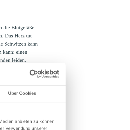
n die Blutgefäße
n. Das Herz tut
ge Schwitzen kann
n kann: einen
nden leiden,
 einer hohen
Über Cookies
ß nicht über die
 Medien anbieten zu können
Hitzestau
führen.
hrer Verwendung unserer