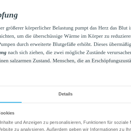
pfung
der größerer körperlicher Belastung pumpt das Herz das Blut i
hichten, um die überschüssige Wärme im Körper zu reduziere
 Pumpen durch erweiterte Blutgefäße erhöht. Dieses übermäßi
ung
nach sich ziehen, die zwei mögliche Zustände verursache
einen salzarmen Zustand. Menschen, die an Erschöpfungszustä
von Müdigkeit, Kopfschmerzen oder Schwindel zusammen mit
isen.
Details
Hyperthermie)
Cookies
 Wärme mit einer hohen Feuchtigkeit gekoppelt ist und Schwei
nhalte und Anzeigen zu personalisieren, Funktionen für soziale
nn, ist die Wärmeabgabe gehemmt und kann somit zu einem
Website zu analysieren. Außerdem geben wir Informationen zu I