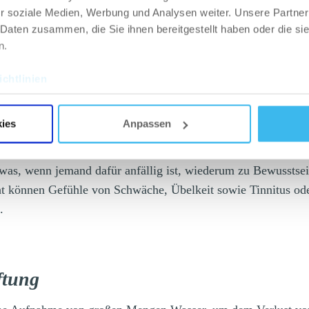
ommt es zu Übelkeit, Erbrechen, verschwitzter Haut und t
r soziale Medien, Werbung und Analysen weiter. Unsere Partner
 Daten zusammen, die Sie ihnen bereitgestellt haben oder die s
n.
s (Ohnmacht aufrund des heißen Wetter
chtlinien
uert die durch Hitze bedingte Ohnmacht nur kurze Zeit (eini
ies
Anpassen
her ist sie leicht zu erkennen. Da das Blut zur Unterstützun
aßen gepumpt wird, können vorübergehende Kreislaufproble
was, wenn jemand dafür anfällig ist, wiederum zu Bewusstsei
t können Gefühle von Schwäche, Übelkeit sowie Tinnitus o
.
ftung