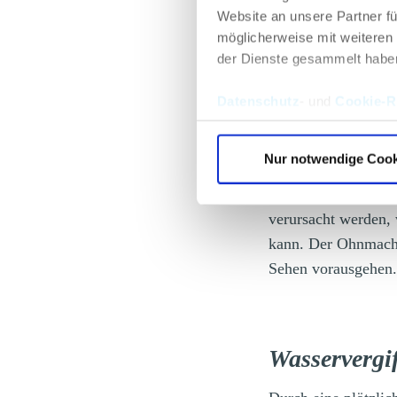
Neben hohem Puls k
Website an unsere Partner fü
möglicherweise mit weiteren
der Dienste gesammelt habe
Hitzekollap
Datenschutz
- und
Cookie-Ri
Glücklicherweise da
Nur notwendige Cook
einige Minuten), da
in Richtung Gliedm
verursacht werden, 
kann. Der Ohnmach
Sehen vorausgehen.
Wasservergi