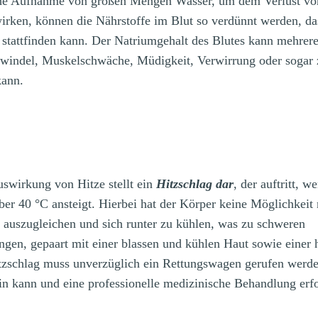
che Aufnahme von großen Mengen Wasser, um dem Verlust vo
irken, können die Nährstoffe im Blut so verdünnt werden, da
stattfinden kann. Der Natriumgehalt des Blutes kann mehrere
hwindel, Muskelschwäche, Müdigkeit, Verwirrung oder sogar 
kann.
uswirkung von Hitze stellt ein
Hitzschlag dar
, der auftritt, w
er 40 °C ansteigt. Hierbei hat der Körper keine Möglichkeit 
 auszugleichen und sich runter zu kühlen, was zu schweren
ngen, gepaart mit einer blassen und kühlen Haut sowie einer
itzschlag muss unverzüglich ein Rettungswagen gerufen werde
in kann und eine professionelle medizinische Behandlung erfo