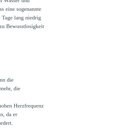
n Wasser und
ss eine sogenannte
 Tage lang niedrig
zu Bewusstlosigkeit
enn die
mehr, die
 hohen Herzfrequenz
n, da er
rdert.