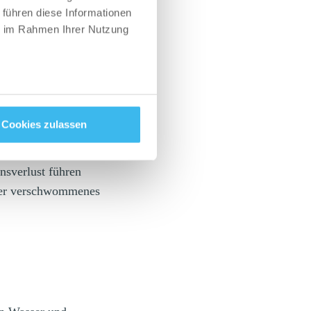
rockenem Mund.
 führen diese Informationen
ie im Rahmen Ihrer Nutzung
s)
ge Sekunden bis
Cookies zulassen
g der Wärmeableitung
me im Gehirn
nsverlust führen
der verschwommenes