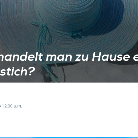
handelt man zu Hause 
stich?
8
12:00 a.m.