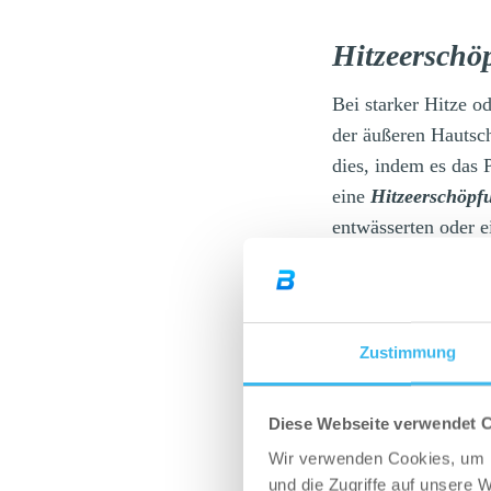
Hitzeerschö
Bei starker Hitze o
der äußeren Hautsc
dies, indem es das
eine
Hitzeerschöpf
entwässerten oder 
können Anzeichen 
Herzfrequenz aufwe
Zustimmung
Hitzestau (
Diese Webseite verwendet 
In Fällen, in denen
Wir verwenden Cookies, um I
Haut verdunsten ka
und die Zugriffe auf unsere 