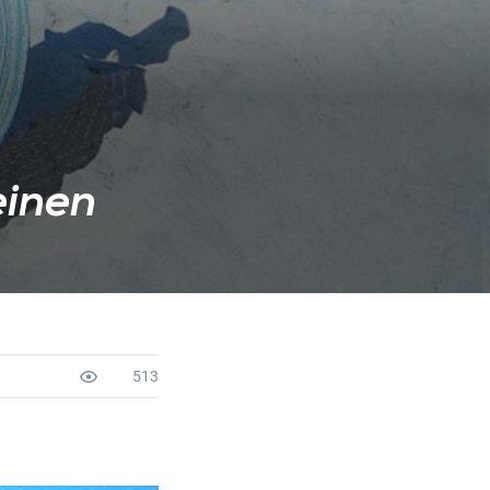
einen
513