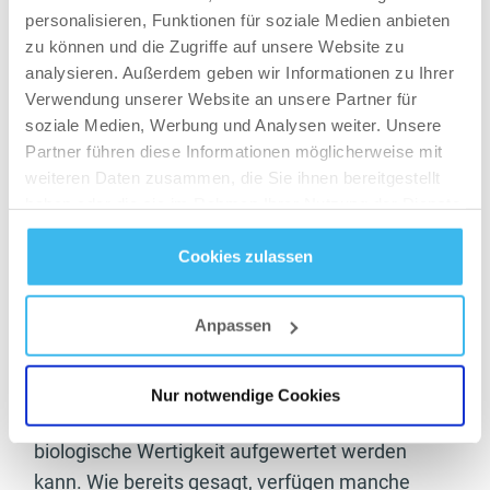
personalisieren, Funktionen für soziale Medien anbieten
Die biologische
zu können und die Zugriffe auf unsere Website zu
analysieren. Außerdem geben wir Informationen zu Ihrer
Wertigkeit selber
Verwendung unserer Website an unsere Partner für
aufwerten
soziale Medien, Werbung und Analysen weiter. Unsere
Partner führen diese Informationen möglicherweise mit
Der Rat, sich einfach an die Lebensmittel zu
weiteren Daten zusammen, die Sie ihnen bereitgestellt
haben oder die sie im Rahmen Ihrer Nutzung der Dienste
halten, die oben auf der Liste stehen, ist zwar an
gesammelt haben.
und für sich korrekt, aber nicht für jeden
Cookies zulassen
umsetzbar. Veganer beispielsweise müssen sich
Datenschutz
- und
Cookie-Richtlinien
oft anhören, dass ihre Proteinquellen
Anpassen
minderwertig sind und sich ihre Ernährung nicht
für den Muskelaufbau eignet – so schlimm ist es
aber nicht. Veganer müssen lediglich
Nur notwendige Cookies
Lebensmittel schlau kombinieren, da so die
biologische Wertigkeit aufgewertet werden
kann. Wie bereits gesagt, verfügen manche