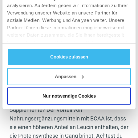
analysieren. Außerdem geben wir Informationen zu Ihrer
Verwendung unserer Website an unsere Partner für
soziale Medien, Werbung und Analysen weiter. Unsere
EAAs und BCAAs:
Partner führen diese Informationen möglicherweise mit
Vergleich der Wirkung
weiteren Daten zusammen, die Sie ihnen bereitgestellt
haben oder die sie im Rahmen Ihrer Nutzung der Dienste
Zu der Kategorie EAA gehören alle neun
gesammelt haben.
Cookies zulassen
essentiellen Aminosäuren, während es bei
Datenschutz
- und
Cookie-Richtlinien
BCAA drei der essentiellen
Aminosäuren
sind.
Um eine Muskelproteinsynthese zu erreichen
Anpassen
und einen Aufbau einzuleiten, ist das
Zusammenspiel aller Aminosäuren wichtig.
Nur notwendige Cookies
Warum gibt es also gesonderte EAA und BCAA
Supplemente? Der Vorteil von
Nahrungsergänzungsmitteln mit BCAA ist, dass
sie einen höheren Anteil an Leucin enthalten, der
die Proteinsynthese in Gang bringt. Achtest du