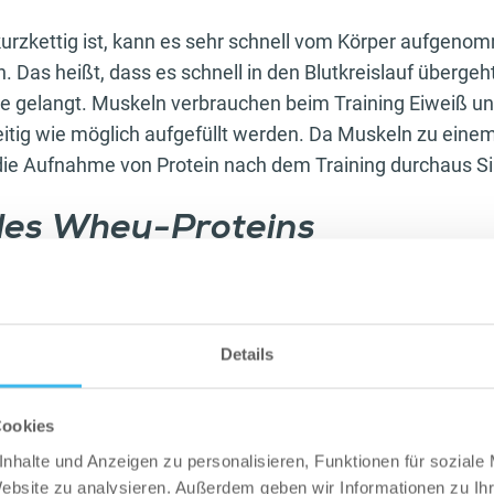
urzkettig ist, kann es sehr schnell vom Körper aufgen
. Das heißt, dass es schnell in den Blutkreislauf übergeht
 gelangt. Muskeln verbrauchen beim Training Eiweiß u
eitig wie möglich aufgefüllt werden. Da Muskeln zu einem
ie Aufnahme von Protein nach dem Training durchaus S
 des Whey-Proteins
nglaublich schnell verdaut werden kann, steht es dem Kör
fbau und Erhalt zur Verfügung. Neben dem Muskelaufba
 Abnehmen helfen, da es extrem zuckerarm ist. Auch für 
Details
roteine wichtig, damit sie stark bleiben. Eine proteinre
u beitragen, den Blutdruck zu senken.
Cookies
 kann gesagt werden:
nhalte und Anzeigen zu personalisieren, Funktionen für soziale
Website zu analysieren. Außerdem geben wir Informationen zu I
st wichtig für den Aufbau und Erhalt von Muskeln, da es essenz