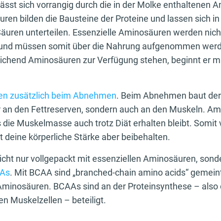
lässt sich vorrangig durch die in der Molke enthaltenen
ren bilden die Bausteine der Proteine und lassen sich in
 Säuren unterteilen. Essenzielle Aminosäuren werden nic
lt und müssen somit über die Nahrung aufgenommen werd
eichend Aminosäuren zur Verfügung stehen, beginnt er m
en zusätzlich beim Abnehmen
. Beim Abnehmen baut der
r an den Fettreserven, sondern auch an den Muskeln. A
 die Muskelmasse auch trotz Diät erhalten bleibt. Somit 
 deine körperliche Stärke aber beibehalten.
nicht nur vollgepackt mit essenziellen Aminosäuren, sond
As
. Mit BCAA sind „branched-chain amino acids“ gemeint
Aminosäuren. BCAAs sind an der Proteinsynthese – also
en Muskelzellen – beteiligt.