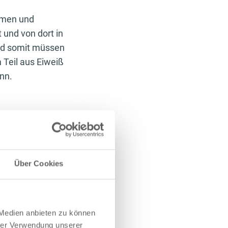
ommen und
 und von dort in
nd somit müssen
 Teil aus Eiweiß
inn.
per zu jeder Zeit
u kann Whey-
die Knochen ist
Über Cookies
iche Ernährung
 Medien anbieten zu können
hrer Verwendung unserer
ielle Aminosäuren