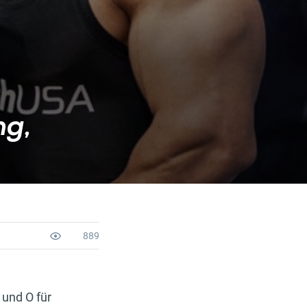
ng,
889
und O für