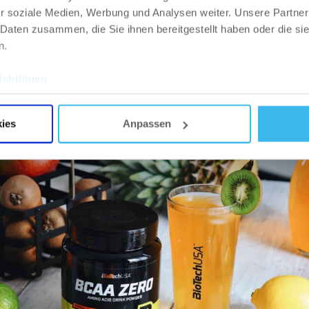
r soziale Medien, Werbung und Analysen weiter. Unsere Partner
 Daten zusammen, die Sie ihnen bereitgestellt haben oder die s
l verdaut werden.
n.
hen und senkt Blutdruck.
chtlinien
ies
Anpassen