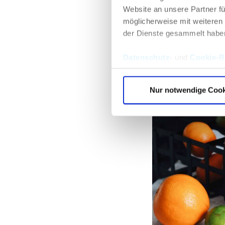
Website an unsere Partner fü
enthält.
möglicherweise mit weiteren
Es kann schnel
der Dienste gesammelt habe
Es stärkt Knoc
Datenschutz
- und
Cookie-Ri
Nur notwendige Cook