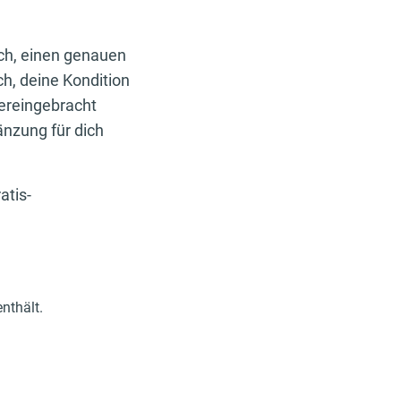
ch, einen genauen
ch, deine Kondition
hereingebracht
änzung für dich
atis-
nthält.