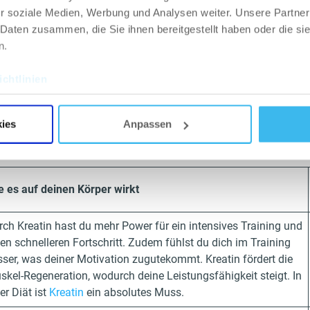
r soziale Medien, Werbung und Analysen weiter. Unsere Partner
 Daten zusammen, die Sie ihnen bereitgestellt haben oder die s
n.
arf für Mineralstoffe und Vi
chtlinien
kelaufbau
 sechs Mineralstoffe und Vitamine, die du für deinen Ta
ies
Anpassen
tigst: Kreatin, Zink, Magnesium, Vitamin D3, Vitamin K
e es auf deinen Körper wirkt
rch Kreatin hast du mehr Power für ein intensives Training und
en schnelleren Fortschritt. Zudem fühlst du dich im Training
sser, was deiner Motivation zugutekommt. Kreatin fördert die
skel-Regeneration, wodurch deine Leistungsfähigkeit steigt. In
er Diät ist
Kreatin
ein absolutes Muss.