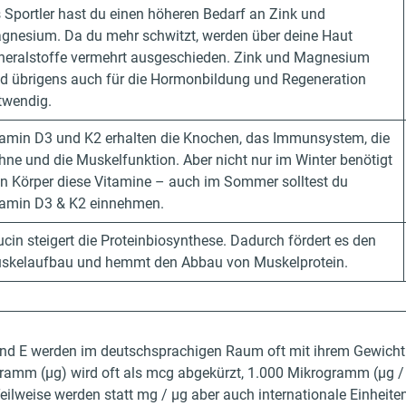
s Sportler hast du einen höheren Bedarf an Zink und
gnesium. Da du mehr schwitzt, werden über deine Haut
neralstoffe vermehrt ausgeschieden. Zink und Magnesium
nd übrigens auch für die Hormonbildung und Regeneration
twendig.
tamin D3 und K2 erhalten die Knochen, das Immunsystem, die
hne und die Muskelfunktion. Aber nicht nur im Winter benötigt
in Körper diese Vitamine – auch im Sommer solltest du
tamin D3 & K2 einnehmen.
ucin steigert die Proteinbiosynthese. Dadurch fördert es den
skelaufbau und hemmt den Abbau von Muskelprotein.
und E werden im deutschsprachigen Raum oft mit ihrem Gewicht
amm (µg) wird oft als mcg abgekürzt, 1.000 Mikrogramm (µg /
eilweise werden statt mg / µg aber auch internationale Einheit