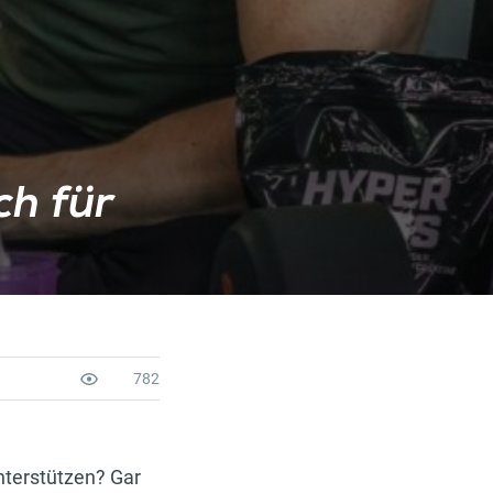
ch für
782
terstützen? Gar