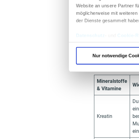
Website an unsere Partner fü
möglicherweise mit weiteren
der Dienste gesammelt habe
Tagesbed
Datenschutz
- und
Cookie-Ri
beim Mus
Es gibt insgesamt
Nur notwendige Cook
Muskelaufbau benö
Mineralstoffe
Wi
& Vitamine
Du
ein
Kreatin
be
Mu
ein