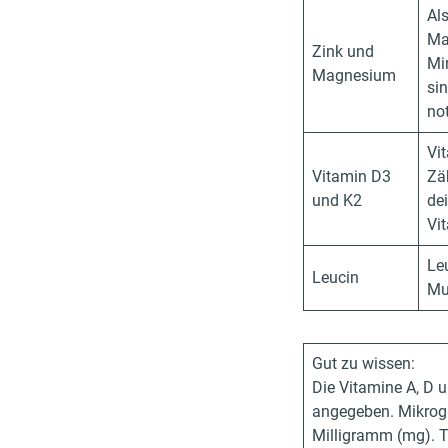
Al
Ma
Zink und
Mi
Magnesium
si
no
Vi
Vitamin D3
Zä
und K2
de
Vi
Le
Leucin
Mu
Gut zu wissen:
Die Vitamine A, D 
angegeben. Mikrogr
Milligramm (mg). T