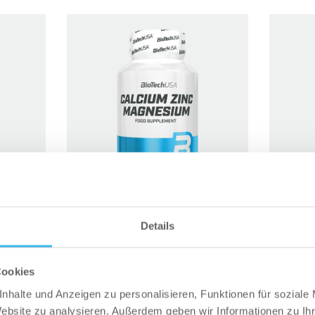
Calcium Zinc Magnesium – 100
Vitamin 
etten
Details
Tabletten
Cookies
P
ZUM ONLINESHOP
nhalte und Anzeigen zu personalisieren, Funktionen für soziale
Website zu analysieren. Außerdem geben wir Informationen zu I