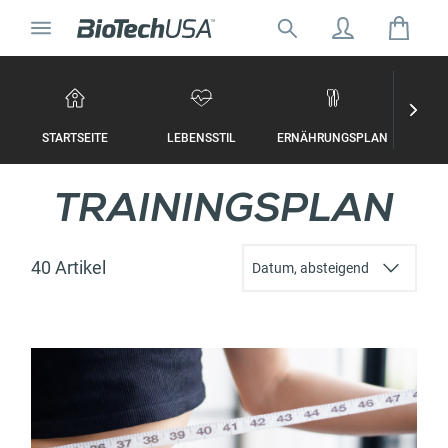
Zum Inhalt springen
Navigation umschalten
Suche nach:
Suche Geschäft oder Ort
STARTSEITE
LEBENSSTIL
ERNÄHRUNGSPLAN
TRAI
TRAININGSPLAN
40 Artikel