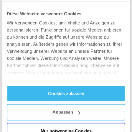
Die besten Bizeps-Übungen für muskulöse
Oberarme
Diese Webseite verwendet Cookies
Wir verwenden Cookies, um Inhalte und Anzeigen zu
personalisieren, Funktionen für soziale Medien anbieten
zu können und die Zugriffe auf unsere Website zu
analysieren. Außerdem geben wir Informationen zu Ihrer
Verwendung unserer Website an unsere Partner für
soziale Medien, Werbung und Analysen weiter. Unsere
Partner führen diese Informationen möglicherweise mit
weiteren Daten zusammen, die Sie ihnen bereitgestellt
haben oder die sie im Rahmen Ihrer Nutzung der Dienste
gesammelt haben.
Cookies zulassen
Datenschutz
- und
Cookie-Richtlinien
TRAININGSPLAN
Was ist Hyrox? Training, Ablauf und Wettkampf
Anpassen
erklärt
Nur notwendige Cookies