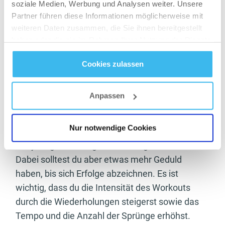
soziale Medien, Werbung und Analysen weiter. Unsere
nennt man Nachbrenneffekt. Sogar noch 24
Partner führen diese Informationen möglicherweise mit
Stunden nach dem Training verbraucht der
weiteren Daten zusammen, die Sie ihnen bereitgestellt
Körper Kalorien. Dabei gibt es verschiedene
haben oder die sie im Rahmen Ihrer Nutzung der Dienste
gesammelt haben.
Möglichkeiten für dich, Muskeln aufzubauen.
Cookies zulassen
Ganz klassisch kannst du ins Fitnessstudio
Datenschutz
- und
Cookie-Richtlinien
gehen, aber natürlich auch freie Gewichte
Anpassen
nutzen. Dazu gehören Kurzhantel, Langhantel,
Kettlebell und Medizinball. Wenn du lieber auf
Nur notwendige Cookies
Gewichte verzichten möchtest, eignet sich das
Bodyweight Training besonders gut für dich.
Dabei solltest du aber etwas mehr Geduld
haben, bis sich Erfolge abzeichnen. Es ist
wichtig, dass du die Intensität des Workouts
durch die Wiederholungen steigerst sowie das
Tempo und die Anzahl der Sprünge erhöhst.