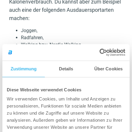
Kalorienverbrauch. Du kannst aber zum Beispiel
auch eine der folgenden Ausdauersportarten
machen:
Joggen,
Radfahren,
Walking bzw. Nordic-Walking,
Schwimmen,
Wandern,
Tanzen,
Zustimmung
Details
Über Cookies
Inlineskaten.
Wann verbrennt der Körper
Diese Webseite verwendet Cookies
Wir verwenden Cookies, um Inhalte und Anzeigen zu
beim Krafttraining Fett?
personalisieren, Funktionen für soziale Medien anbieten
zu können und die Zugriffe auf unsere Website zu
Im Gegensatz zum Ausdauertraining baust du
analysieren. Außerdem geben wir Informationen zu Ihrer
beim Krafttraining Muskeln auf, wodurch auch
Verwendung unserer Website an unsere Partner für
im Ruhezustand Kalorien verbrannt werden. Das