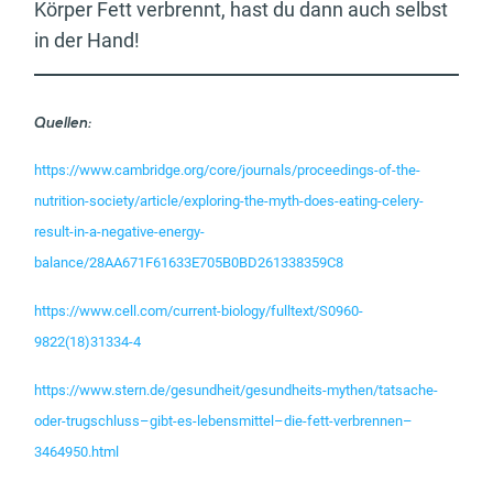
Körper Fett verbrennt, hast du dann auch selbst
in der Hand!
Quellen:
https://www.cambridge.org/core/journals/proceedings-of-the-
nutrition-society/article/exploring-the-myth-does-eating-celery-
result-in-a-negative-energy-
balance/28AA671F61633E705B0BD261338359C8
https://www.cell.com/current-biology/fulltext/S0960-
9822(18)31334-4
https://www.stern.de/gesundheit/gesundheits-mythen/tatsache-
oder-trugschluss–gibt-es-lebensmittel–die-fett-verbrennen–
3464950.html